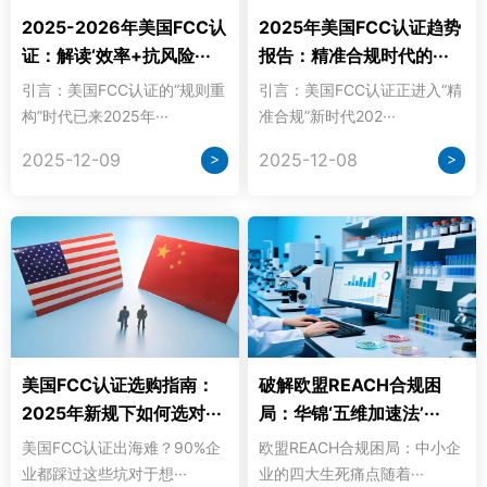
2025-2026年美国FCC认
2025年美国FCC认证趋势
证：解读‘效率+抗风险···
报告：精准合规时代的···
引言：美国FCC认证的“规则重
引言：美国FCC认证正进入“精
构”时代已来2025年···
准合规”新时代202···
>
>
2025-12-09
2025-12-08
美国FCC认证选购指南：
破解欧盟REACH合规困
2025年新规下如何选对···
局：华锦‘五维加速法’···
美国FCC认证出海难？90%企
欧盟REACH合规困局：中小企
业都踩过这些坑对于想···
业的四大生死痛点随着···