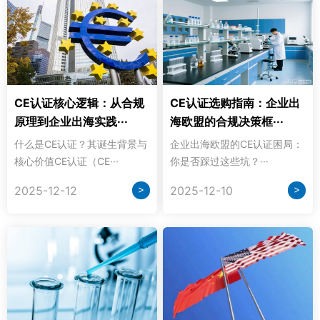
CE认证核心逻辑：从合规
CE认证选购指南：企业出
原理到企业出海实践···
海欧盟的合规决策框···
什么是CE认证？其诞生背景与
企业出海欧盟的CE认证困局：
核心价值CE认证（CE···
你是否踩过这些坑？···
>
>
2025-12-12
2025-12-10