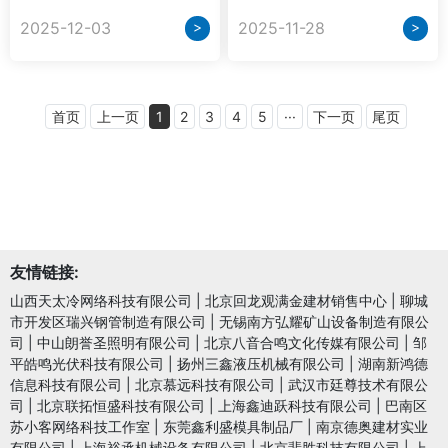
>
>
2025-12-03
2025-11-28
首页
上一页
1
2
3
4
5
···
下一页
尾页
友情链接:
山西天太冷网络科技有限公司
|
北京回龙观满金建材销售中心
|
聊城
市开发区瑞兴钢管制造有限公司
|
无锡南方弘耀矿山设备制造有限公
司
|
中山朗誉圣照明有限公司
|
北京八音合鸣文化传媒有限公司
|
邹
平皓鸣光伏科技有限公司
|
扬州三鑫液压机械有限公司
|
湖南新鸿德
信息科技有限公司
|
北京慕远科技有限公司
|
武汉市廷尊技术有限公
司
|
北京联拓恒盛科技有限公司
|
上海鑫迪跃科技有限公司
|
巴南区
苏小客网络科技工作室
|
东莞鑫利盛模具制品厂
|
南京德奥建材实业
有限公司
|
上海裕承机械设备有限公司
|
北京蜚胜科技有限公司
|
上