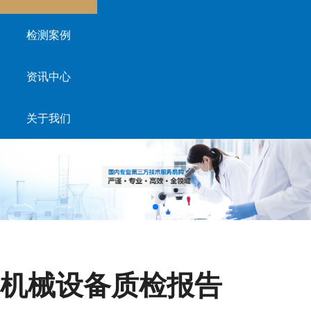
检测案例
资讯中心
关于我们
机械设备质检报告