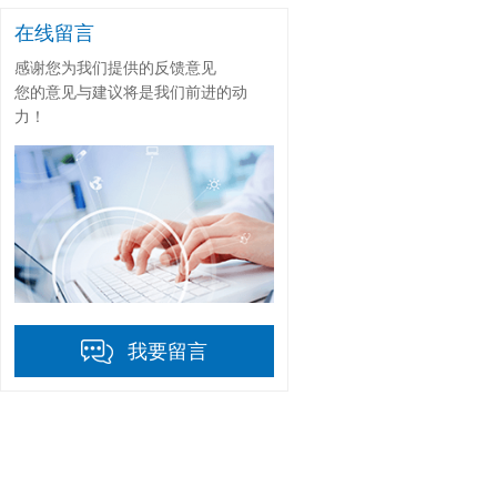
在线留言
感谢您为我们提供的反馈意见
您的意见与建议将是我们前进的动
力！
我要留言