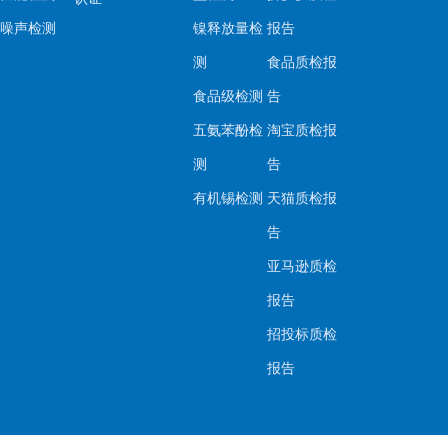
噪声检测
镍释放量检
报告
测
食品质检报
食品级检测
告
五氨苯酚检
淘宝质检报
测
告
有机锡检测
天猫质检报
告
亚马逊质检
报告
招投标质检
报告