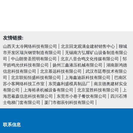
友情链接:
山西天太冷网络科技有限公司
|
北京回龙观满金建材销售中心
|
聊城
市开发区瑞兴钢管制造有限公司
|
无锡南方弘耀矿山设备制造有限公
司
|
中山朗誉圣照明有限公司
|
北京八音合鸣文化传媒有限公司
|
邹
平皓鸣光伏科技有限公司
|
扬州三鑫液压机械有限公司
|
湖南新鸿德
信息科技有限公司
|
北京慕远科技有限公司
|
武汉市廷尊技术有限公
司
|
北京联拓恒盛科技有限公司
|
上海鑫迪跃科技有限公司
|
巴南区
苏小客网络科技工作室
|
东莞鑫利盛模具制品厂
|
南京德奥建材实业
有限公司
|
上海裕承机械设备有限公司
|
北京蜚胜科技有限公司
|
上
海思羲森信息科技有限公司
|
东莞市小巷子餐饮有限公司
|
四川石博
士电梯门套有限公司
|
厦门市都辰钊科技有限公司
|
联系信息