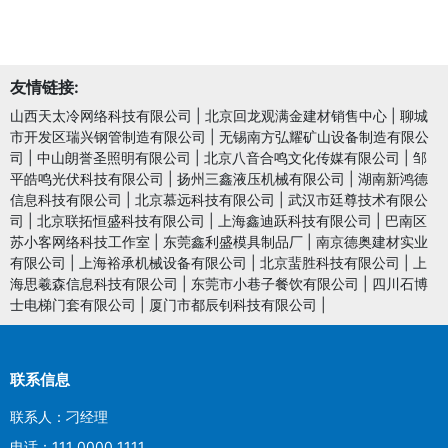
友情链接:
山西天太冷网络科技有限公司
|
北京回龙观满金建材销售中心
|
聊城
市开发区瑞兴钢管制造有限公司
|
无锡南方弘耀矿山设备制造有限公
司
|
中山朗誉圣照明有限公司
|
北京八音合鸣文化传媒有限公司
|
邹
平皓鸣光伏科技有限公司
|
扬州三鑫液压机械有限公司
|
湖南新鸿德
信息科技有限公司
|
北京慕远科技有限公司
|
武汉市廷尊技术有限公
司
|
北京联拓恒盛科技有限公司
|
上海鑫迪跃科技有限公司
|
巴南区
苏小客网络科技工作室
|
东莞鑫利盛模具制品厂
|
南京德奥建材实业
有限公司
|
上海裕承机械设备有限公司
|
北京蜚胜科技有限公司
|
上
海思羲森信息科技有限公司
|
东莞市小巷子餐饮有限公司
|
四川石博
士电梯门套有限公司
|
厦门市都辰钊科技有限公司
|
联系信息
联系人：刁经理
电话：111 0000 1111