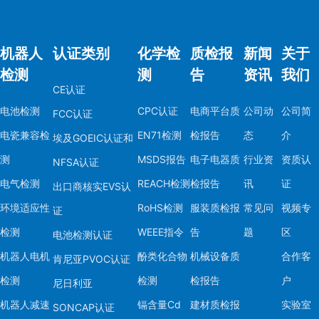
机器人
认证类别
化学检
质检报
新闻
关于
检测
测
告
资讯
我们
CE认证
电池检测
CPC认证
电商平台质
公司动
公司简
FCC认证
电瓷兼容检
EN71检测
检报告
态
介
埃及GOEIC认证和
测
MSDS报告
电子电器质
行业资
资质认
NFSA认证
电气检测
REACH检测
检报告
讯
证
出口商核实EVS认
环境适应性
RoHS检测
服装质检报
常见问
视频专
证
检测
WEEE指令
告
题
区
电池检测认证
机器人电机
酚类化合物
机械设备质
合作客
肯尼亚PVOC认证
检测
检测
检报告
户
尼日利亚
机器人减速
镉含量Cd
建材质检报
实验室
SONCAP认证