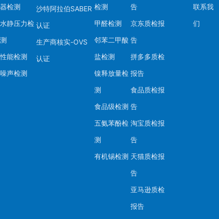
器检测
检测
告
联系我
沙特阿拉伯SABER
水静压力检
甲醛检测
京东质检报
们
认证
测
邻苯二甲酸
告
生产商核实-OVS
性能检测
盐检测
拼多多质检
认证
噪声检测
镍释放量检
报告
测
食品质检报
食品级检测
告
五氨苯酚检
淘宝质检报
测
告
有机锡检测
天猫质检报
告
亚马逊质检
报告