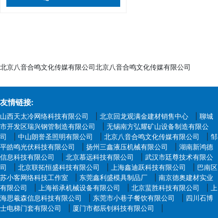
北京八音合鸣文化传媒有限公司北京八音合鸣文化传媒有限公司
友情链接:
山西天太冷网络科技有限公司
|
北京回龙观满金建材销售中心
|
聊城
市开发区瑞兴钢管制造有限公司
|
无锡南方弘耀矿山设备制造有限公
司
|
中山朗誉圣照明有限公司
|
北京八音合鸣文化传媒有限公司
|
邹
平皓鸣光伏科技有限公司
|
扬州三鑫液压机械有限公司
|
湖南新鸿德
信息科技有限公司
|
北京慕远科技有限公司
|
武汉市廷尊技术有限公
司
|
北京联拓恒盛科技有限公司
|
上海鑫迪跃科技有限公司
|
巴南区
苏小客网络科技工作室
|
东莞鑫利盛模具制品厂
|
南京德奥建材实业
有限公司
|
上海裕承机械设备有限公司
|
北京蜚胜科技有限公司
|
上
海思羲森信息科技有限公司
|
东莞市小巷子餐饮有限公司
|
四川石博
士电梯门套有限公司
|
厦门市都辰钊科技有限公司
|