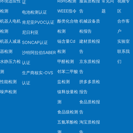
环境适应性
RoHS检测
服装质检报
常见问
视频专
证
检测
WEEE指令
告
题
区
电池检测认证
机器人电机
酚类化合物
机械设备质
合作客
肯尼亚PVOC认证
检测
检测
检报告
户
尼日利亚
机器人减速
镉含量Cd
建材质检报
实验室
SONCAP认证
器检测
检测
告
联系我
沙特阿拉伯SABER
水静压力检
甲醛检测
京东质检报
们
认证
测
邻苯二甲酸
告
生产商核实-OVS
性能检测
盐检测
拼多多质检
认证
噪声检测
镍释放量检
报告
测
食品质检报
食品级检测
告
五氨苯酚检
淘宝质检报
测
告