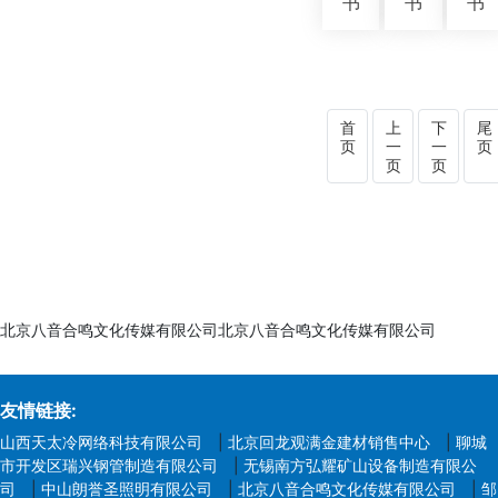
书
书
书
首
上
下
尾
页
一
一
页
页
页
北京八音合鸣文化传媒有限公司北京八音合鸣文化传媒有限公司
友情链接:
山西天太冷网络科技有限公司
|
北京回龙观满金建材销售中心
|
聊城
市开发区瑞兴钢管制造有限公司
|
无锡南方弘耀矿山设备制造有限公
司
|
中山朗誉圣照明有限公司
|
北京八音合鸣文化传媒有限公司
|
邹