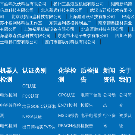
平皓鸣光伏科技有限公司
|
扬州三鑫液压机械有限公司
|
湖南新鸿德
信息科技有限公司
|
北京慕远科技有限公司
|
武汉市廷尊技术有限公
司
|
北京联拓恒盛科技有限公司
|
上海鑫迪跃科技有限公司
|
巴南区
苏小客网络科技工作室
|
东莞鑫利盛模具制品厂
|
南京德奥建材实业
有限公司
|
上海裕承机械设备有限公司
|
北京蜚胜科技有限公司
|
上
海思羲森信息科技有限公司
|
东莞市小巷子餐饮有限公司
|
四川石博
士电梯门套有限公司
|
厦门市都辰钊科技有限公司
|
机器人
认证类别
化学检
质检报
新闻
关于
检测
测
告
资讯
我们
CE认证
电池检测
CPC认证
电商平台质
公司动
公司简
FCC认证
电瓷兼容检
EN71检测
检报告
态
介
埃及GOEIC认证和
测
MSDS报告
电子电器质
行业资
资质认
NFSA认证
电气检测
REACH检测
检报告
讯
证
出口商核实EVS认