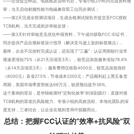
——企业提交样品、电路图及说明书后，专项小组2小时内完成资料预
审，当天启动射频性能与电磁兼容双工位同步测试；
——第2天完成全部测试项目，生成合格测试报告并提交至FCC授权
TCB机构，当天完成初步审核反馈；
——第3天针对审核意见优化申报资料，下午成功获取FCC ID证书，
同步提供产品合规标签设计指导（解决亚马逊上架的标签痛点）。
最终，企业不仅按时完成认证，还实现了“三赢”：认证周期较行业常
规速度缩短75%（从21天压缩至3天），较竞品加急服务缩短78.6%
（从14天压缩至3天）；服务费用仅收取4500元，较竞品加急报价
（8000元）直省27.5%，节省成本2200元；产品顺利赶上黑五备货
周期，美国市场季度营收达68万元，较原预估提升36%。
这个案例的背后，是华锦检测对“定制化效率”的深刻践行：直接对接
TCB机构的渠道抗风险能力、专项小组的高效流程、本地化团队的深
度支持，三者结合，让企业在规则变局中脱颖而出。
总结：把握FCC认证的“效率+抗风险”双