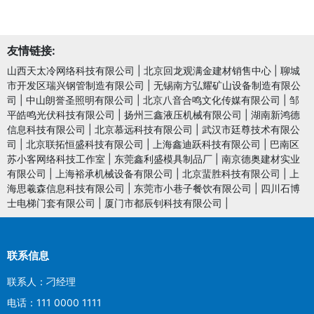
友情链接:
山西天太冷网络科技有限公司
|
北京回龙观满金建材销售中心
|
聊城
市开发区瑞兴钢管制造有限公司
|
无锡南方弘耀矿山设备制造有限公
司
|
中山朗誉圣照明有限公司
|
北京八音合鸣文化传媒有限公司
|
邹
平皓鸣光伏科技有限公司
|
扬州三鑫液压机械有限公司
|
湖南新鸿德
信息科技有限公司
|
北京慕远科技有限公司
|
武汉市廷尊技术有限公
司
|
北京联拓恒盛科技有限公司
|
上海鑫迪跃科技有限公司
|
巴南区
苏小客网络科技工作室
|
东莞鑫利盛模具制品厂
|
南京德奥建材实业
有限公司
|
上海裕承机械设备有限公司
|
北京蜚胜科技有限公司
|
上
海思羲森信息科技有限公司
|
东莞市小巷子餐饮有限公司
|
四川石博
士电梯门套有限公司
|
厦门市都辰钊科技有限公司
|
联系信息
联系人：刁经理
电话：111 0000 1111