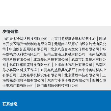
友情链接:
山西天太冷网络科技有限公司
|
北京回龙观满金建材销售中心
|
聊城
市开发区瑞兴钢管制造有限公司
|
无锡南方弘耀矿山设备制造有限公
司
|
中山朗誉圣照明有限公司
|
北京八音合鸣文化传媒有限公司
|
邹
平皓鸣光伏科技有限公司
|
扬州三鑫液压机械有限公司
|
湖南新鸿德
信息科技有限公司
|
北京慕远科技有限公司
|
武汉市廷尊技术有限公
司
|
北京联拓恒盛科技有限公司
|
上海鑫迪跃科技有限公司
|
巴南区
苏小客网络科技工作室
|
东莞鑫利盛模具制品厂
|
南京德奥建材实业
有限公司
|
上海裕承机械设备有限公司
|
北京蜚胜科技有限公司
|
上
海思羲森信息科技有限公司
|
东莞市小巷子餐饮有限公司
|
四川石博
士电梯门套有限公司
|
厦门市都辰钊科技有限公司
|
联系信息