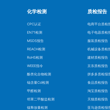
化学检测
质检报告
CPC认证
电商平台质检
EN71检测
电子电器质检
MSDS报告
服装质检报告
REACH检测
机械设备质检
RoHS检测
建材质检报告
WEEE指令
京东质检报告
酚类化合物检测
拼多多质检报
镉含量Cd检测
食品质检报告
甲醛检测
淘宝质检报告
邻苯二甲酸盐检测
天猫质检报告
镍释放量检测
亚马逊质检报