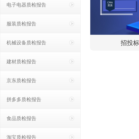
电子电器质检报告
服装质检报告
招投
机械设备质检报告
建材质检报告
京东质检报告
拼多多质检报告
食品质检报告
淘宝质检报告