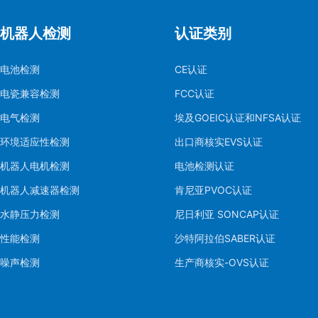
机器人检测
认证类别
电池检测
CE认证
电瓷兼容检测
FCC认证
电气检测
埃及GOEIC认证和NFSA认证
环境适应性检测
出口商核实EVS认证
机器人电机检测
电池检测认证
机器人减速器检测
肯尼亚PVOC认证
水静压力检测
尼日利亚 SONCAP认证
性能检测
沙特阿拉伯SABER认证
噪声检测
生产商核实-OVS认证