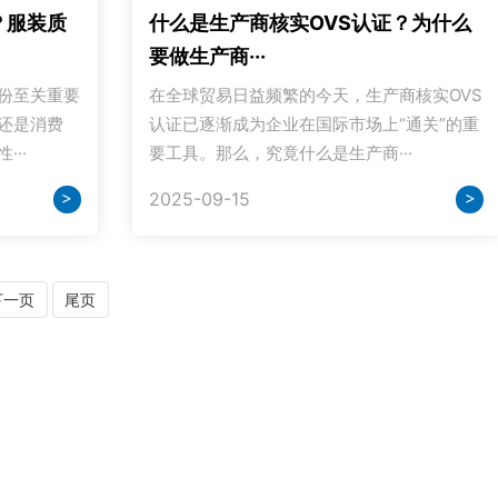
？服装质
什么是生产商核实OVS认证？为什么
要做生产商···
份至关重要
在全球贸易日益频繁的今天，生产商核实OVS
还是消费
认证已逐渐成为企业在国际市场上“通关”的重
··
要工具。那么，究竟什么是生产商···
>
>
2025-09-15
下一页
尾页