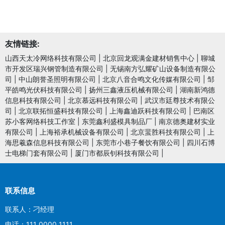
友情链接:
山西天太冷网络科技有限公司
|
北京回龙观满金建材销售中心
|
聊城
市开发区瑞兴钢管制造有限公司
|
无锡南方弘耀矿山设备制造有限公
司
|
中山朗誉圣照明有限公司
|
北京八音合鸣文化传媒有限公司
|
邹
平皓鸣光伏科技有限公司
|
扬州三鑫液压机械有限公司
|
湖南新鸿德
信息科技有限公司
|
北京慕远科技有限公司
|
武汉市廷尊技术有限公
司
|
北京联拓恒盛科技有限公司
|
上海鑫迪跃科技有限公司
|
巴南区
苏小客网络科技工作室
|
东莞鑫利盛模具制品厂
|
南京德奥建材实业
有限公司
|
上海裕承机械设备有限公司
|
北京蜚胜科技有限公司
|
上
海思羲森信息科技有限公司
|
东莞市小巷子餐饮有限公司
|
四川石博
士电梯门套有限公司
|
厦门市都辰钊科技有限公司
|
联系信息
联系人：刁经理
电话：111 0000 1111