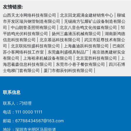
友情链接:
山西天太冷网络科技有限公司
|
北京回龙观满金建材销售中心
|
聊城
市开发区瑞兴钢管制造有限公司
|
无锡南方弘耀矿山设备制造有限公
司
|
中山朗誉圣照明有限公司
|
北京八音合鸣文化传媒有限公司
|
邹
平皓鸣光伏科技有限公司
|
扬州三鑫液压机械有限公司
|
湖南新鸿德
信息科技有限公司
|
北京慕远科技有限公司
|
武汉市廷尊技术有限公
司
|
北京联拓恒盛科技有限公司
|
上海鑫迪跃科技有限公司
|
巴南区
苏小客网络科技工作室
|
东莞鑫利盛模具制品厂
|
南京德奥建材实业
有限公司
|
上海裕承机械设备有限公司
|
北京蜚胜科技有限公司
|
上
海思羲森信息科技有限公司
|
东莞市小巷子餐饮有限公司
|
四川石博
士电梯门套有限公司
|
厦门市都辰钊科技有限公司
|
联系信息
联系人：刁经理
电话：111 0000 1111
邮箱：67788434567@163.com
地址：深圳市光明区马田街道