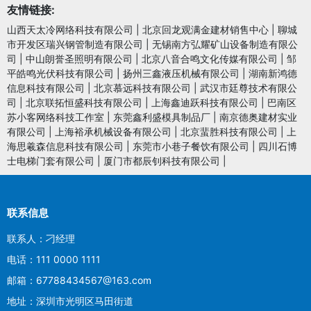
友情链接:
山西天太冷网络科技有限公司
|
北京回龙观满金建材销售中心
|
聊城
市开发区瑞兴钢管制造有限公司
|
无锡南方弘耀矿山设备制造有限公
司
|
中山朗誉圣照明有限公司
|
北京八音合鸣文化传媒有限公司
|
邹
平皓鸣光伏科技有限公司
|
扬州三鑫液压机械有限公司
|
湖南新鸿德
信息科技有限公司
|
北京慕远科技有限公司
|
武汉市廷尊技术有限公
司
|
北京联拓恒盛科技有限公司
|
上海鑫迪跃科技有限公司
|
巴南区
苏小客网络科技工作室
|
东莞鑫利盛模具制品厂
|
南京德奥建材实业
有限公司
|
上海裕承机械设备有限公司
|
北京蜚胜科技有限公司
|
上
海思羲森信息科技有限公司
|
东莞市小巷子餐饮有限公司
|
四川石博
士电梯门套有限公司
|
厦门市都辰钊科技有限公司
|
联系信息
联系人：刁经理
电话：111 0000 1111
邮箱：67788434567@163.com
地址：深圳市光明区马田街道