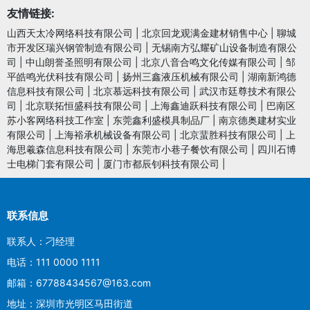
友情链接:
山西天太冷网络科技有限公司
|
北京回龙观满金建材销售中心
|
聊城
市开发区瑞兴钢管制造有限公司
|
无锡南方弘耀矿山设备制造有限公
司
|
中山朗誉圣照明有限公司
|
北京八音合鸣文化传媒有限公司
|
邹
平皓鸣光伏科技有限公司
|
扬州三鑫液压机械有限公司
|
湖南新鸿德
信息科技有限公司
|
北京慕远科技有限公司
|
武汉市廷尊技术有限公
司
|
北京联拓恒盛科技有限公司
|
上海鑫迪跃科技有限公司
|
巴南区
苏小客网络科技工作室
|
东莞鑫利盛模具制品厂
|
南京德奥建材实业
有限公司
|
上海裕承机械设备有限公司
|
北京蜚胜科技有限公司
|
上
海思羲森信息科技有限公司
|
东莞市小巷子餐饮有限公司
|
四川石博
士电梯门套有限公司
|
厦门市都辰钊科技有限公司
|
联系信息
联系人：刁经理
电话：111 0000 1111
邮箱：67788434567@163.com
地址：深圳市光明区马田街道