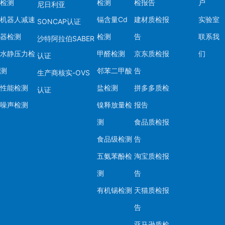
检测
检测
检报告
户
尼日利亚
机器人减速
镉含量Cd
建材质检报
实验室
SONCAP认证
器检测
检测
告
联系我
沙特阿拉伯SABER
水静压力检
甲醛检测
京东质检报
们
认证
测
邻苯二甲酸
告
生产商核实-OVS
性能检测
盐检测
拼多多质检
认证
噪声检测
镍释放量检
报告
测
食品质检报
食品级检测
告
五氨苯酚检
淘宝质检报
测
告
有机锡检测
天猫质检报
告
亚马逊质检