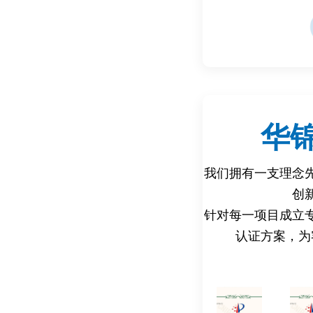
动力系统稳定性‌：推
定性‌。
通讯与数据传输‌：水
扰能力‌。
四、检测标准‌
类别‌ ‌标准示例‌
华
整机测试‌ GB/T 43
13628-5（水下设备
我们拥有一支理念
材料与密封性‌ ASTM
创
2423.23（密封性能测
针对每一项目成立
压力分级‌ MIL-STD
认证方案，为
RP-049（深海设备压
安全要求‌ ISO 136
4208（防水等级IPX8