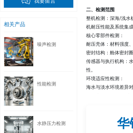
我要留言
二、检测范围‌
整机检测‌：深海/浅
相关产品
机耐压性能及系统集成
核心零部件检测‌：
耐压壳体‌：材料强度
噪声检测
密封结构‌：舱体密封
传感器与执行机构‌：
性‌。
环境适应性检测‌：
性能检测
海水与淡水环境差异对
不同水深（如2000米
三、检测项目‌
华
1. 核心性能测试‌
水静压力检测
耐压性能测试‌：模拟