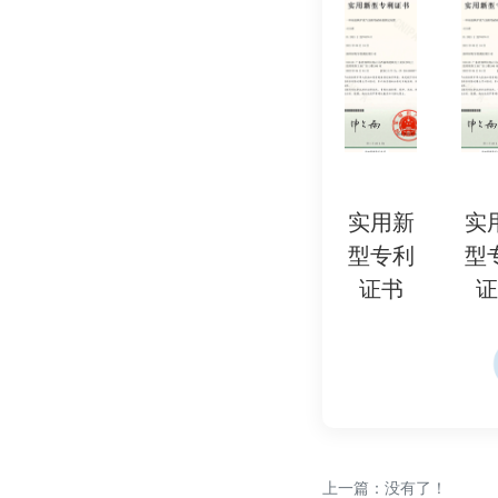
五、检测流程与注意事
试验准备‌：
试验介质选择（淡水/
样品温差≤5℃‌。
压力容器、传感器及数
安全防护‌：
试验场地设置隔离带，
实用新
实用新
实用新
实用新
实
操作人员需经过专业培
型专利
型专利
型专利
型专利
型
结果判定‌：
证书
证书
证书
证书
证
合格标准：无渗漏、形
≤0.1%）、传感器误差≤
失效案例：密封圈破
变‌。
通过上述检测，可系
上一篇：没有了！