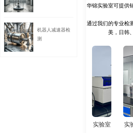
华锦实验室可提供
性及结构完整性‌。
循环压力测试‌：反复
结构耐久性‌。
通过我们的专业检
机器人减速器检
长期静压老化测试‌：
美，日韩
测
料蠕变、腐蚀及性能衰
2. 材料与结构检测‌
材料强度测试‌：抗拉
焊缝质量检测‌：X射
纹或缺陷‌。
密封性验证‌：加压后
mL/min）‌。
3. 辅助系统检测‌
实验室
实验室
实验室
实验室
实
传感器校准‌：水压传