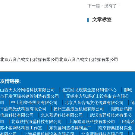
适应性，为深海勘探、
下一篇：没有了！
文章标签
北京八音合鸣文化传媒有限公司北京八音合鸣文化传媒有限公司
友情链接:
山西天太冷网络科技有限公司
|
北京回龙观满金建材销售中心
|
聊城
市开发区瑞兴钢管制造有限公司
|
无锡南方弘耀矿山设备制造有限公
司
|
中山朗誉圣照明有限公司
|
北京八音合鸣文化传媒有限公司
|
邹
平皓鸣光伏科技有限公司
|
扬州三鑫液压机械有限公司
|
湖南新鸿德
信息科技有限公司
|
北京慕远科技有限公司
|
武汉市廷尊技术有限公
司
|
北京联拓恒盛科技有限公司
|
上海鑫迪跃科技有限公司
|
巴南区
苏小客网络科技工作室
|
东莞鑫利盛模具制品厂
|
南京德奥建材实业
有限公司
|
上海裕承机械设备有限公司
|
北京蜚胜科技有限公司
|
上