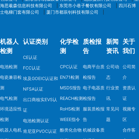
海思羲森信息科技有限公司
|
东莞市小巷子餐饮有限公司
|
四川石博
士电梯门套有限公司
|
厦门市都辰钊科技有限公司
|
机器人
认证类别
化学检
质检报
新闻
关于
检测
测
告
资讯
我们
CE认证
电池检测
CPC认证
电商平台质
公司动
公司简
FCC认证
电瓷兼容检
EN71检测
检报告
态
介
埃及GOEIC认证和
测
MSDS报告
电子电器质
行业资
资质认
NFSA认证
电气检测
REACH检测
检报告
讯
证
出口商核实EVS认
环境适应性
RoHS检测
服装质检报
常见问
视频专
证
检测
WEEE指令
告
题
区
电池检测认证
机器人电机
酚类化合物
机械设备质
合作客
肯尼亚PVOC认证