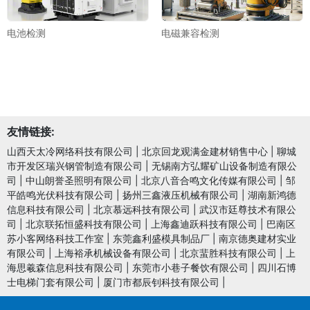
电池检测
电磁兼容检测
友情链接:
山西天太冷网络科技有限公司
|
北京回龙观满金建材销售中心
|
聊城
市开发区瑞兴钢管制造有限公司
|
无锡南方弘耀矿山设备制造有限公
司
|
中山朗誉圣照明有限公司
|
北京八音合鸣文化传媒有限公司
|
邹
平皓鸣光伏科技有限公司
|
扬州三鑫液压机械有限公司
|
湖南新鸿德
信息科技有限公司
|
北京慕远科技有限公司
|
武汉市廷尊技术有限公
司
|
北京联拓恒盛科技有限公司
|
上海鑫迪跃科技有限公司
|
巴南区
苏小客网络科技工作室
|
东莞鑫利盛模具制品厂
|
南京德奥建材实业
有限公司
|
上海裕承机械设备有限公司
|
北京蜚胜科技有限公司
|
上
海思羲森信息科技有限公司
|
东莞市小巷子餐饮有限公司
|
四川石博
士电梯门套有限公司
|
厦门市都辰钊科技有限公司
|