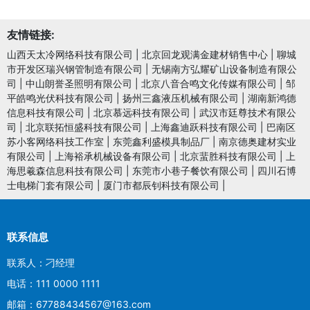
友情链接:
山西天太冷网络科技有限公司
|
北京回龙观满金建材销售中心
|
聊城
市开发区瑞兴钢管制造有限公司
|
无锡南方弘耀矿山设备制造有限公
司
|
中山朗誉圣照明有限公司
|
北京八音合鸣文化传媒有限公司
|
邹
平皓鸣光伏科技有限公司
|
扬州三鑫液压机械有限公司
|
湖南新鸿德
信息科技有限公司
|
北京慕远科技有限公司
|
武汉市廷尊技术有限公
司
|
北京联拓恒盛科技有限公司
|
上海鑫迪跃科技有限公司
|
巴南区
苏小客网络科技工作室
|
东莞鑫利盛模具制品厂
|
南京德奥建材实业
有限公司
|
上海裕承机械设备有限公司
|
北京蜚胜科技有限公司
|
上
海思羲森信息科技有限公司
|
东莞市小巷子餐饮有限公司
|
四川石博
士电梯门套有限公司
|
厦门市都辰钊科技有限公司
|
联系信息
联系人：刁经理
电话：111 0000 1111
邮箱：67788434567@163.com