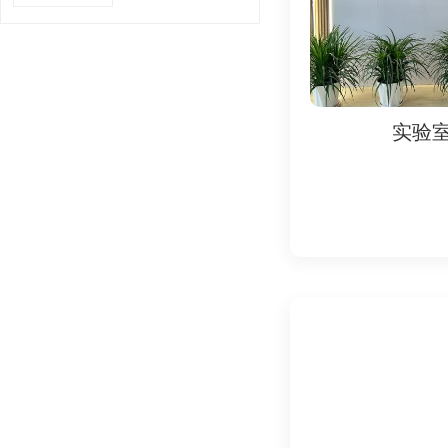
3. 规避法律风险
- 违反FCC法规可
4. 提升市场竞争力
- FCC标志是产品
实验室
实验
5. 全球化布局
- 美国是电子电气产
四、FCC认证所需资
核心材料清单：
1. 技术文件（Technica
- 产品电路图、PC
- 用户手册（需包含
2. 测试报告
- 由FCC授权实验