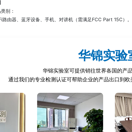
围
品类别：
-Fi路由器、蓝牙设备、手机、对讲机（需满足FCC Part 15C）
脑、显示器、开关电源、LED灯具（需满足FCC Part 15B）。
超声波设备（需满足FCC Part 18）。
话机、调制解调器（需满足FCC Part 68）。
华锦实验
华锦实验室可提供销往世界各国的产
且不进入美国市场的产品可豁免。
或航空专用设备）可能不受FCC监管。
通过我们的专业检测认证可帮助企业的产品出口到欧
证？
管机构（如FCC、CPSC）会抽查进口产品，无FCC认证将导
品电磁辐射符合限值，防止干扰公共通信网络（如GPS、航空频