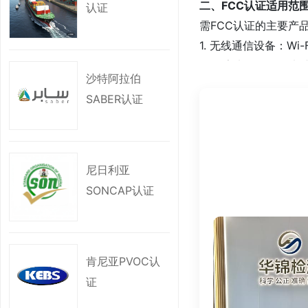
二、FCC认证适用范
认证
需FCC认证的主要产
1. 无线通信设备：Wi
2. 数字电子设备：电
沙特阿拉伯
3. 工业设备：微波炉、
SABER认证
4. 电信终端设备：电
例外情况：
- 仅在美国境外使用
尼日利亚
- 部分设备（如军用
SONCAP认证
三、为何需要FCC认
1. 法律准入要求
- 美国海关和市场监
肯尼亚PVOC认
2. 避免电磁干扰
证
- FCC认证确保产