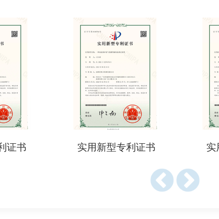
磁兼容性，如传导骚扰、辐射骚扰）。
率偏差、带宽，适用于无线设备）。
Certification类产品）：需提交申请表、授权信（POA）。
C）：制造商签署的文件，声明产品符合FCC规则（需包含公
图（需显示FCC标志及ID）。
天线规格书或软件控制说明。
利证书
实用新型专利证书
实
方式→实验室测试→提交申请→获取FCC ID/DoC→加贴标志（
限，但若产品设计、法规变更或市场抽查不合格需重新认证。
足美国联邦通信委员会对频段和功率的本地化要求（如5GHz Wi