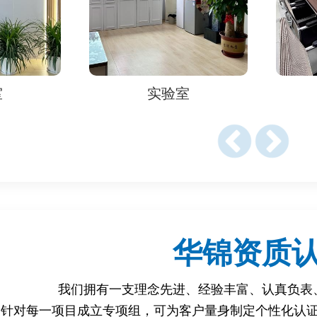
能面临单次最高16万美元罚款或刑事指控。
质量和安全性的背书，增强零售商（如亚马逊、沃尔玛）和消费
室
实验室
品的重要市场，FCC认证是拓展北美及关联市场的关键一步。
料
l Documentation）
B布局图、射频参数（如频率范围、发射功率）。
FCC合规声明及警告语）。
华锦资质
我们拥有一支理念先进、经验丰富、认真负表
室出具的测试报告，包括：
针对每一项目成立专项组，可为客户量身制定个性化认