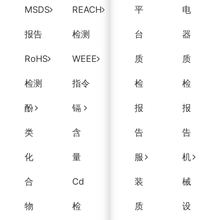
MSDS
REACH
平
电
报告
检测
台
器
RoHS
WEEE
质
质
检测
指令
检
检
酚
镉
报
报
类
含
告
告
化
量
服
机
合
Cd
装
械
物
检
质
设