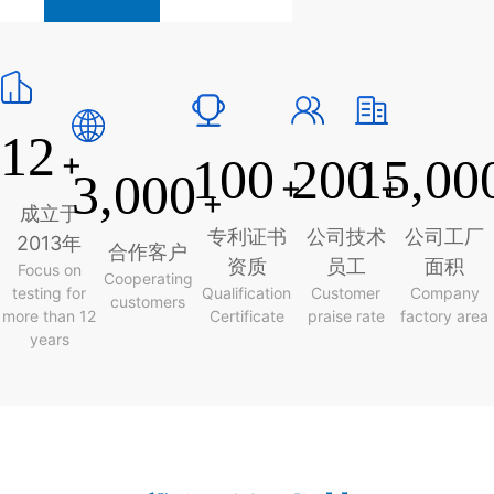
12
+
100
200
15,00
3,000
+
+
+
成立于
专利证书
公司技术
公司工厂
2013年
合作客户
资质
员工
面积
Focus on
Cooperating
testing for
Qualification
Customer
Company
customers
more than 12
Certificate
praise rate
factory area
years