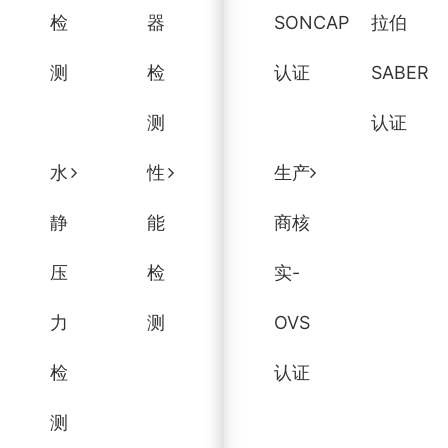
检
器
SONCAP
拉伯
测
检
认证
SABER
测
认证
水
性
生产
静
能
商核
压
检
实-
力
测
OVS
检
认证
测