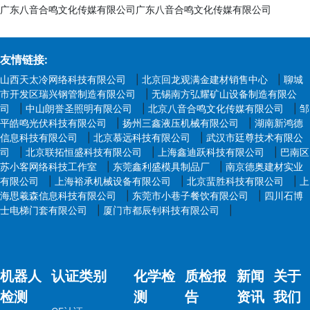
广东八音合鸣文化传媒有限公司广东八音合鸣文化传媒有限公司
友情链接:
山西天太冷网络科技有限公司
|
北京回龙观满金建材销售中心
|
聊城
市开发区瑞兴钢管制造有限公司
|
无锡南方弘耀矿山设备制造有限公
司
|
中山朗誉圣照明有限公司
|
北京八音合鸣文化传媒有限公司
|
邹
平皓鸣光伏科技有限公司
|
扬州三鑫液压机械有限公司
|
湖南新鸿德
信息科技有限公司
|
北京慕远科技有限公司
|
武汉市廷尊技术有限公
司
|
北京联拓恒盛科技有限公司
|
上海鑫迪跃科技有限公司
|
巴南区
苏小客网络科技工作室
|
东莞鑫利盛模具制品厂
|
南京德奥建材实业
有限公司
|
上海裕承机械设备有限公司
|
北京蜚胜科技有限公司
|
上
海思羲森信息科技有限公司
|
东莞市小巷子餐饮有限公司
|
四川石博
士电梯门套有限公司
|
厦门市都辰钊科技有限公司
|
机器人
认证类别
化学检
质检报
新闻
关于
检测
测
告
资讯
我们