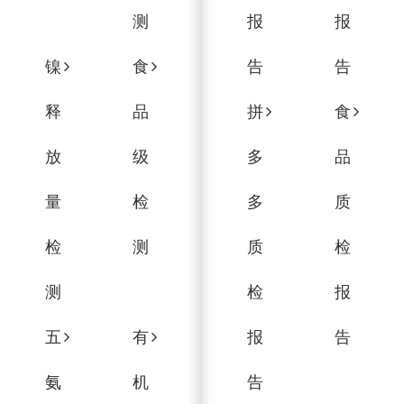
测
报
报
镍
食
告
告
释
品
拼
食
放
级
多
品
量
检
多
质
检
测
质
检
测
检
报
五
有
报
告
氨
机
告