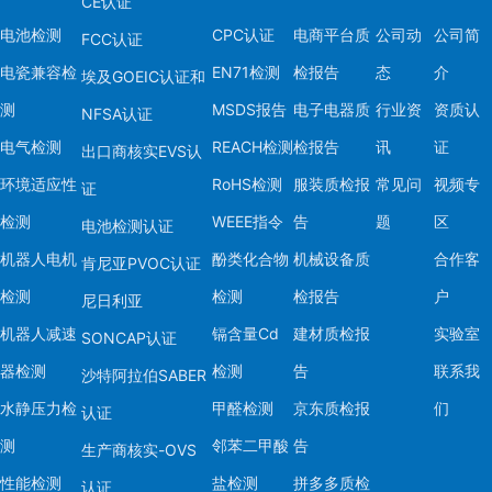
CE认证
电池检测
CPC认证
电商平台质
公司动
公司简
FCC认证
电瓷兼容检
EN71检测
检报告
态
介
埃及GOEIC认证和
测
MSDS报告
电子电器质
行业资
资质认
NFSA认证
电气检测
REACH检测
检报告
讯
证
出口商核实EVS认
环境适应性
RoHS检测
服装质检报
常见问
视频专
证
检测
WEEE指令
告
题
区
电池检测认证
机器人电机
酚类化合物
机械设备质
合作客
肯尼亚PVOC认证
检测
检测
检报告
户
尼日利亚
机器人减速
镉含量Cd
建材质检报
实验室
SONCAP认证
器检测
检测
告
联系我
沙特阿拉伯SABER
水静压力检
甲醛检测
京东质检报
们
认证
测
邻苯二甲酸
告
生产商核实-OVS
性能检测
盐检测
拼多多质检
认证