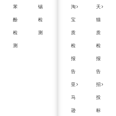
苯
锡
淘
天
酚
检
宝
猫
检
测
质
质
测
检
检
报
报
告
告
亚
招
马
投
逊
标