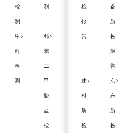
检
测
检
备
测
报
质
甲
邻
告
检
醛
苯
报
检
二
告
测
甲
建
京
酸
材
东
盐
质
质
检
检
检