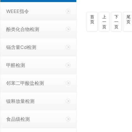
WEEE指令
首
上
下
尾
页
一
一
页
页
页
酚类化合物检测
镉含量Cd检测
甲醛检测
邻苯二甲酸盐检测
镍释放量检测
食品级检测