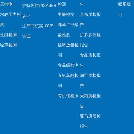
器检测
检测
告
联系我
沙特阿拉伯SABER
水静压力检
甲醛检测
京东质检报
们
认证
测
邻苯二甲酸
告
生产商核实-OVS
性能检测
盐检测
拼多多质检
认证
噪声检测
镍释放量检
报告
测
食品质检报
食品级检测
告
五氨苯酚检
淘宝质检报
测
告
有机锡检测
天猫质检报
告
亚马逊质检
报告