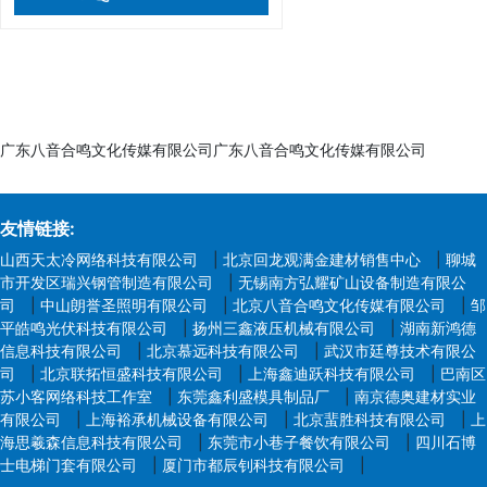
广东八音合鸣文化传媒有限公司广东八音合鸣文化传媒有限公司
友情链接:
山西天太冷网络科技有限公司
|
北京回龙观满金建材销售中心
|
聊城
市开发区瑞兴钢管制造有限公司
|
无锡南方弘耀矿山设备制造有限公
司
|
中山朗誉圣照明有限公司
|
北京八音合鸣文化传媒有限公司
|
邹
平皓鸣光伏科技有限公司
|
扬州三鑫液压机械有限公司
|
湖南新鸿德
信息科技有限公司
|
北京慕远科技有限公司
|
武汉市廷尊技术有限公
司
|
北京联拓恒盛科技有限公司
|
上海鑫迪跃科技有限公司
|
巴南区
苏小客网络科技工作室
|
东莞鑫利盛模具制品厂
|
南京德奥建材实业
有限公司
|
上海裕承机械设备有限公司
|
北京蜚胜科技有限公司
|
上
海思羲森信息科技有限公司
|
东莞市小巷子餐饮有限公司
|
四川石博
士电梯门套有限公司
|
厦门市都辰钊科技有限公司
|