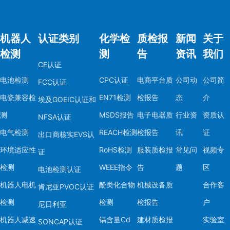
机器人
认证类别
化学检
质检报
新闻
关于
检测
测
告
资讯
我们
CE认证
电池检测
CPC认证
电商平台质
公司动
公司简
FCC认证
电瓷兼容检
EN71检测
检报告
态
介
埃及GOEIC认证和
测
MSDS报告
电子电器质
行业资
资质认
NFSA认证
电气检测
REACH检测
检报告
讯
证
出口商核实EVS认
环境适应性
RoHS检测
服装质检报
常见问
视频专
证
检测
WEEE指令
告
题
区
电池检测认证
机器人电机
酚类化合物
机械设备质
合作客
肯尼亚PVOC认证
检测
检测
检报告
户
尼日利亚
机器人减速
镉含量Cd
建材质检报
实验室
SONCAP认证