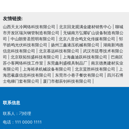
友情链接:
山西天太冷网络科技有限公司
|
北京回龙观满金建材销售中心
|
聊城
市开发区瑞兴钢管制造有限公司
|
无锡南方弘耀矿山设备制造有限公
司
|
中山朗誉圣照明有限公司
|
北京八音合鸣文化传媒有限公司
|
邹
平皓鸣光伏科技有限公司
|
扬州三鑫液压机械有限公司
|
湖南新鸿德
信息科技有限公司
|
北京慕远科技有限公司
|
武汉市廷尊技术有限公
司
|
北京联拓恒盛科技有限公司
|
上海鑫迪跃科技有限公司
|
巴南区
苏小客网络科技工作室
|
东莞鑫利盛模具制品厂
|
南京德奥建材实业
有限公司
|
上海裕承机械设备有限公司
|
北京蜚胜科技有限公司
|
上
海思羲森信息科技有限公司
|
东莞市小巷子餐饮有限公司
|
四川石博
士电梯门套有限公司
|
厦门市都辰钊科技有限公司
|
联系信息
联系人：刁经理
电话：111 0000 1111