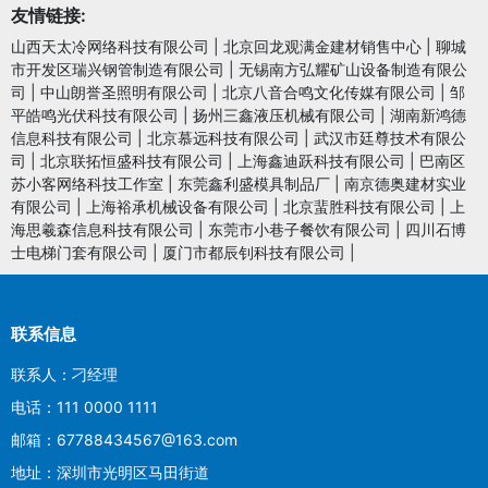
友情链接:
山西天太冷网络科技有限公司
|
北京回龙观满金建材销售中心
|
聊城
市开发区瑞兴钢管制造有限公司
|
无锡南方弘耀矿山设备制造有限公
司
|
中山朗誉圣照明有限公司
|
北京八音合鸣文化传媒有限公司
|
邹
平皓鸣光伏科技有限公司
|
扬州三鑫液压机械有限公司
|
湖南新鸿德
信息科技有限公司
|
北京慕远科技有限公司
|
武汉市廷尊技术有限公
司
|
北京联拓恒盛科技有限公司
|
上海鑫迪跃科技有限公司
|
巴南区
苏小客网络科技工作室
|
东莞鑫利盛模具制品厂
|
南京德奥建材实业
有限公司
|
上海裕承机械设备有限公司
|
北京蜚胜科技有限公司
|
上
海思羲森信息科技有限公司
|
东莞市小巷子餐饮有限公司
|
四川石博
士电梯门套有限公司
|
厦门市都辰钊科技有限公司
|
联系信息
联系人：刁经理
电话：111 0000 1111
邮箱：67788434567@163.com
地址：深圳市光明区马田街道