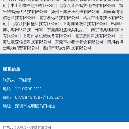
司
|
中山朗誉圣照明有限公司
|
北京八音合鸣文化传媒有限公司
|
邹
平皓鸣光伏科技有限公司
|
扬州三鑫液压机械有限公司
|
湖南新鸿德
信息科技有限公司
|
北京慕远科技有限公司
|
武汉市廷尊技术有限公
司
|
北京联拓恒盛科技有限公司
|
上海鑫迪跃科技有限公司
|
巴南区
苏小客网络科技工作室
|
东莞鑫利盛模具制品厂
|
南京德奥建材实业
有限公司
|
上海裕承机械设备有限公司
|
北京蜚胜科技有限公司
|
上
海思羲森信息科技有限公司
|
东莞市小巷子餐饮有限公司
|
四川石博
士电梯门套有限公司
|
厦门市都辰钊科技有限公司
|
联系信息
联系人：刁经理
电话：111 0000 1111
邮箱：67788434567@163.com
地址：深圳市光明区马田街道
广东八音合鸣文化传媒有限公司