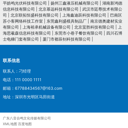
平皓鸣光伏科技有限公司
|
扬州三鑫液压机械有限公司
|
湖南新鸿德
信息科技有限公司
|
北京慕远科技有限公司
|
武汉市廷尊技术有限公
司
|
北京联拓恒盛科技有限公司
|
上海鑫迪跃科技有限公司
|
巴南区
苏小客网络科技工作室
|
东莞鑫利盛模具制品厂
|
南京德奥建材实业
有限公司
|
上海裕承机械设备有限公司
|
北京蜚胜科技有限公司
|
上
海思羲森信息科技有限公司
|
东莞市小巷子餐饮有限公司
|
四川石博
士电梯门套有限公司
|
厦门市都辰钊科技有限公司
|
联系信息
联系人：刁经理
电话：111 0000 1111
邮箱：67788434567@163.com
地址：深圳市光明区马田街道
广东八音合鸣文化传媒有限公司
XML地图
百度地图