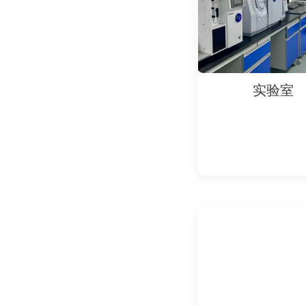
通用标准‌ GB 309
工业设备‌ GB/T 37
家用机器人‌ IEC 6
特殊场景‌ ISO 199
实验室
实验
五、检测流程与注意事
测试环境要求‌：
温度范围：0~40℃，
测点布置：根据机器人
仪器校准‌：
声级计、频谱分析仪需
数据记录与判定‌：
合格阈值：A声级≤65
失效案例：电机异响（
通过上述检测，可系统