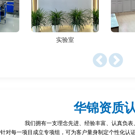
6-2008（声环境质量标准）、ISO 11200系列（机器噪声测量通用方
68-2017（机械噪声声功率级测定）、ISO 4871（噪声标签要求）‌
0704（家用电器噪声限值）、GB 19606-2004（家用电器噪声限定
6-2（环境噪声评估）、GB 12348-2008（工业企业厂界噪声标准）
室
实验室
项‌
相对湿度45%~75%，避免强电磁干扰和振动‌。
尺寸确定距离（小型设备30cm，大型设备100cm）和传声器位
定期校准（如使用标准声源校准）‌。
华锦资质
dB（家庭场景）或≤85dB（工业场景），频谱无异常尖峰‌。
高频噪声超标）、密封结构振动导致声压级突增‌。
我们拥有一支理念先进、经验丰富、认真负表
性评估机器人噪声性能，优化设计缺陷，确保其符合环保、健康
针对每一项目成立专项组，可为客户量身制定个性化认