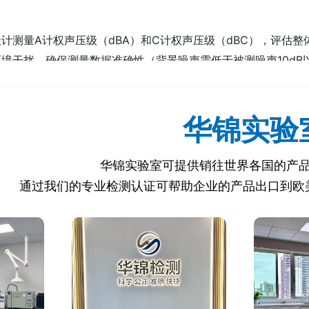
级计测量A计权声压级（dBA）和C计权声压级（dBC），评估整
环境干扰，确保测量数据准确性（背景噪声需低于被测噪声10dB以
华锦实验
析仪检测噪声频率分布，识别异常频段（如31.5Hz~8kHz倍频程
学相机或多点传声器阵列定位主要噪声源（如电机振动、齿轮摩擦
续等效声级（Leq）和峰值声级（Lpeak），评估操作人员听力
华锦实验室可提供销往世界各国的产
通过我们的专业检测认证可帮助企业的产品出口到欧
载、空载、变速等不同运行状态下测量噪声变化‌。
温、高湿等极端环境下噪声稳定性验证‌。