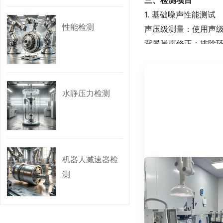
1. 基础噪声性能测试‌
性能检测
声压级测量‌：使用声
背景噪声修正‌：排除
2. 噪声专项分析‌
频谱分析‌：通过频谱分
水静压力检测
噪声源定位‌：利用声
噪声暴露评估‌：计算连
3. 场景化验证测试‌
工况模拟测试‌：在满
机器人减速器检
环境适应性测试‌：高
测
四、检测标准‌
类别‌ ‌标准示例‌