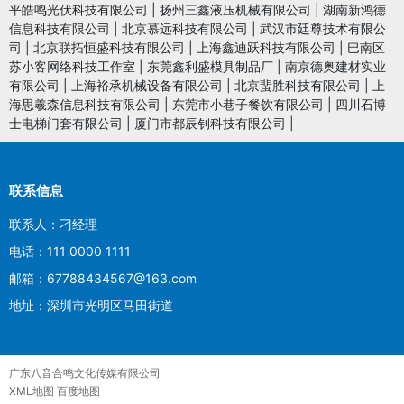
平皓鸣光伏科技有限公司
|
扬州三鑫液压机械有限公司
|
湖南新鸿德
信息科技有限公司
|
北京慕远科技有限公司
|
武汉市廷尊技术有限公
司
|
北京联拓恒盛科技有限公司
|
上海鑫迪跃科技有限公司
|
巴南区
苏小客网络科技工作室
|
东莞鑫利盛模具制品厂
|
南京德奥建材实业
有限公司
|
上海裕承机械设备有限公司
|
北京蜚胜科技有限公司
|
上
海思羲森信息科技有限公司
|
东莞市小巷子餐饮有限公司
|
四川石博
士电梯门套有限公司
|
厦门市都辰钊科技有限公司
|
联系信息
联系人：刁经理
电话：111 0000 1111
邮箱：67788434567@163.com
地址：深圳市光明区马田街道
广东八音合鸣文化传媒有限公司
XML地图
百度地图