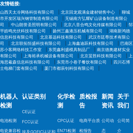
友情链接:
山西天太冷网络科技有限公司
|
北京回龙观满金建材销售中心
|
聊城
市开发区瑞兴钢管制造有限公司
|
无锡南方弘耀矿山设备制造有限公
司
|
中山朗誉圣照明有限公司
|
北京八音合鸣文化传媒有限公司
|
邹
平皓鸣光伏科技有限公司
|
扬州三鑫液压机械有限公司
|
湖南新鸿德
信息科技有限公司
|
北京慕远科技有限公司
|
武汉市廷尊技术有限公
司
|
北京联拓恒盛科技有限公司
|
上海鑫迪跃科技有限公司
|
巴南区
苏小客网络科技工作室
|
东莞鑫利盛模具制品厂
|
南京德奥建材实业
有限公司
|
上海裕承机械设备有限公司
|
北京蜚胜科技有限公司
|
上
海思羲森信息科技有限公司
|
东莞市小巷子餐饮有限公司
|
四川石博
士电梯门套有限公司
|
厦门市都辰钊科技有限公司
|
机器人
认证类别
化学检
质检报
新闻
关于
检测
测
告
资讯
我们
CE认证
电池检测
CPC认证
电商平台质
公司动
公司简
FCC认证
电瓷兼容检
EN71检测
检报告
态
介
埃及GOEIC认证和