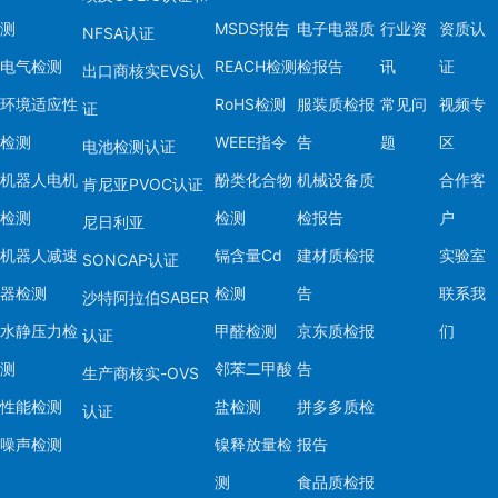
测
MSDS报告
电子电器质
行业资
资质认
NFSA认证
电气检测
REACH检测
检报告
讯
证
出口商核实EVS认
环境适应性
RoHS检测
服装质检报
常见问
视频专
证
检测
WEEE指令
告
题
区
电池检测认证
机器人电机
酚类化合物
机械设备质
合作客
肯尼亚PVOC认证
检测
检测
检报告
户
尼日利亚
机器人减速
镉含量Cd
建材质检报
实验室
SONCAP认证
器检测
检测
告
联系我
沙特阿拉伯SABER
水静压力检
甲醛检测
京东质检报
们
认证
测
邻苯二甲酸
告
生产商核实-OVS
性能检测
盐检测
拼多多质检
认证
噪声检测
镍释放量检
报告
测
食品质检报