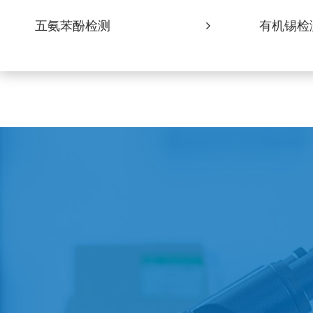
五氨苯酚检测
有机锡检