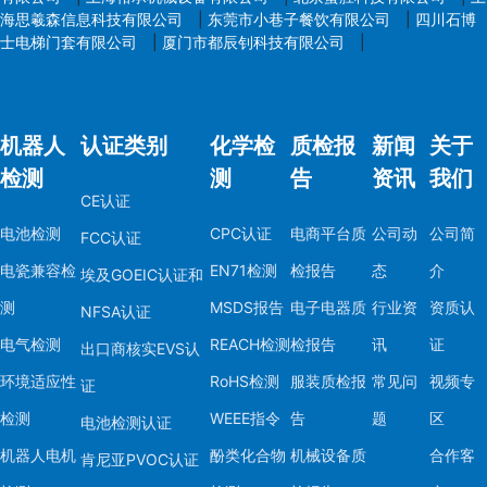
海思羲森信息科技有限公司
|
东莞市小巷子餐饮有限公司
|
四川石博
- 填写检测项目（如EN
士电梯门套有限公司
|
厦门市都辰钊科技有限公司
|
欧盟）。
八、注意事项
1. 年龄分组：
机器人
认证类别
化学检
质检报
新闻
关于
- 玩具需根据适用年龄
检测
测
告
资讯
我们
CE认证
同年龄组要求不同。
电池检测
CPC认证
电商平台质
公司动
公司简
2. 标签与警告语：
FCC认证
- 玩具包装需标明C
电瓷兼容检
EN71检测
检报告
态
介
埃及GOEIC认证和
息风险）。
测
MSDS报告
电子电器质
行业资
资质认
NFSA认证
3. 动态更新：
电气检测
REACH检测
检报告
讯
证
出口商核实EVS认
- EN71标准会定期修
环境适应性
RoHS检测
服装质检报
常见问
视频专
证
3:2019）。
检测
WEEE指令
告
题
区
电池检测认证
4. 供应链管理：
机器人电机
酚类化合物
机械设备质
- 确保原材料（如塑料
合作客
肯尼亚PVOC认证