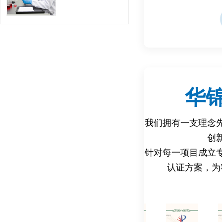
| EN71-7 |
安全性（如防腐
| EN71-8 |
家用活动玩具
| EN71-9 |
二甲酸盐、甲醛
华
| EN71-12 | N
我们拥有一支理念
具中N-亚
创
| EN71-13 | 
针对每一项目成立
觉玩具的
认证方案，为
四、标准与法规
1. 欧盟法规：
- 玩具安全指令2009