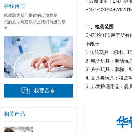
- 最新版本：EN71
在线留言
EN71-1:2014+A1:
感谢您为我们提供的反馈意见
您的意见与建议将是我们前进的动
二、检测范围
力！
EN71检测适用于所
不限于：
1. 传统玩具：积木
2. 电子玩具：电动
3. 户外玩具：滑梯
4. 文具类玩具：橡
5. 儿童护理用品：
我要留言
三、检测项目（EN7
EN71标准分为多个
相关产品
华
| 标准编号 | 