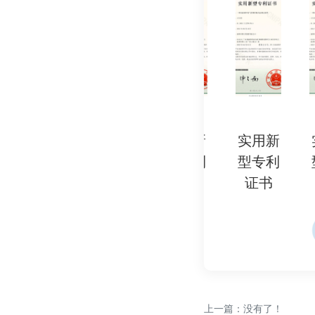
心技术支撑。
- REACH法规：
用。
2. 国际标准：
- ISO 8124（国
3. 中国标准：
- GB 6675（中
实用新
实用新
实用新
实用新
实
型专利
型专利
型专利
型专利
型
五、为何需要EN71
证书
证书
证书
证书
证
1. 法律强制要求：
- 进入欧盟市场的玩
罚款或禁售。
2. 儿童安全保护：
- 确保玩具不会对儿
3. 市场准入：
上一篇：没有了！
- 欧盟进口商、零售