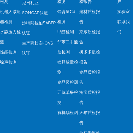
检测
检测
检报告
户
尼日利亚
总结：EN71检测是
机器人减速
镉含量Cd
建材质检报
实验室
SONCAP认证
需根据产品特性选择
器检测
检测
告
联系我
沙特阿拉伯SABER
生产工艺符合标准。建
水静压力检
甲醛检测
京东质检报
们
BV等）进行检测认证
认证
测
邻苯二甲酸
告
生产商核实-OVS
性能检测
盐检测
拼多多质检
认证
噪声检测
镍释放量检
报告
测
食品质检报
食品级检测
告
五氨苯酚检
淘宝质检报
测
告
有机锡检测
天猫质检报
告
亚马逊质检