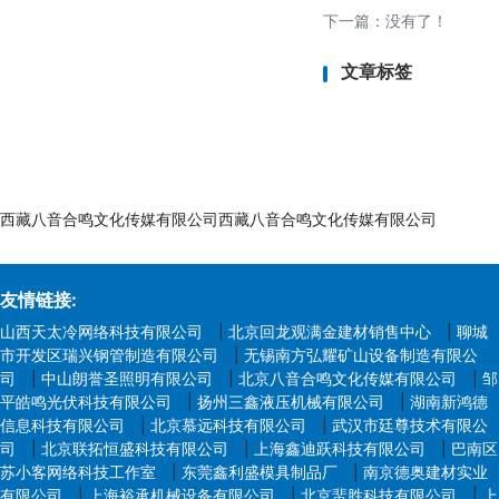
下一篇：没有了！
4. 品牌信誉：
- 符合EN71标准
文章标签
六、检测认证周期
- 常规周期：7-10
而定）。
- 加急服务：可缩短
西藏八音合鸣文化传媒有限公司西藏八音合鸣文化传媒有限公司
七、检测认证所需资
1. 产品信息：
友情链接:
- 产品名称、型号、
山西天太冷网络科技有限公司
|
北京回龙观满金建材销售中心
|
聊城
市开发区瑞兴钢管制造有限公司
|
无锡南方弘耀矿山设备制造有限公
2. 样品要求：
司
|
中山朗誉圣照明有限公司
|
北京八音合鸣文化传媒有限公司
|
邹
- 成品玩具（根据检
平皓鸣光伏科技有限公司
|
扬州三鑫液压机械有限公司
|
湖南新鸿德
信息科技有限公司
|
北京慕远科技有限公司
|
3. 技术文件：
武汉市廷尊技术有限公
司
|
北京联拓恒盛科技有限公司
|
上海鑫迪跃科技有限公司
|
巴南区
- 设计图纸、生产工
苏小客网络科技工作室
|
东莞鑫利盛模具制品厂
|
南京德奥建材实业
4. 申请表：
有限公司
|
上海裕承机械设备有限公司
|
北京蜚胜科技有限公司
|
上