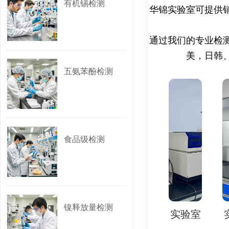
有机锡检测
华锦实验室可提供
|--------------|------
----------------------
通过我们的专业检
-------|
美，日韩
| EN71-1 |
五氨苯酚检测
锐边、尖点
| EN71-2 |
速度，防止易
| EN71-3 | 特
食品级检测
镉、汞、铬等重金属的迁
|
| EN71-4 |
的安全性，防
| EN71-5 | 
镍释放量检测
实验室
实验室
实验室
实验室
实
有害物质的含量