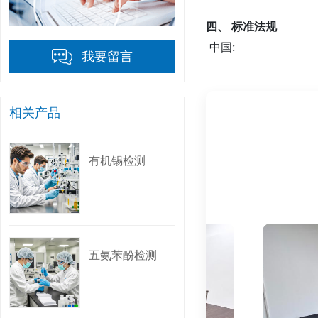
四、 标准法规
中国:
我要留言
GB/T 18885-2
GB/T 18414.1-
GB/T 19941-2
相关产品
HJ 835-2017
国际:
有机锡检测
Oeko-Tex Stand
REACH 法规 (EC) N
EPA Method 8
ISO 17070:20
五氨苯酚检测
五、 为什么要做检测
保障消费者健康和安全:
符合法规要求: 满足