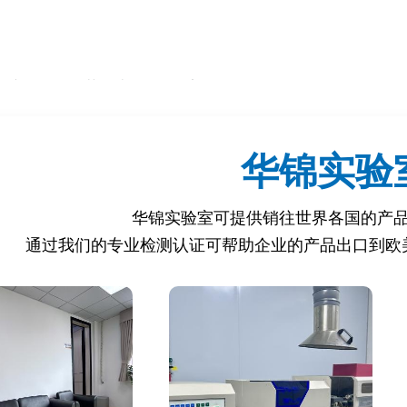
002 纺织品 五氯苯酚残留量的测定
2006 纺织品 含氯苯酚的测定 第1部分:气相色谱-质谱法
005 皮革和毛皮 化学试验 五氯苯酚含量的测定
华锦实验
 土壤和沉积物 有机氯农药的测定 气相色谱-质谱法
华锦实验室可提供销往世界各国的产
ard 100 生态纺织品标准
o 1907/2006 附录 XVII 第22项
通过我们的专业检测认证可帮助企业的产品出口到欧
041A 气相色谱法测定酚类化合物
15 皮革-化学试验-五氯苯酚含量的测定
认
 控制 PCP 含量，降低人体接触风险。
国内外相关法规和标准，避免贸易壁垒。