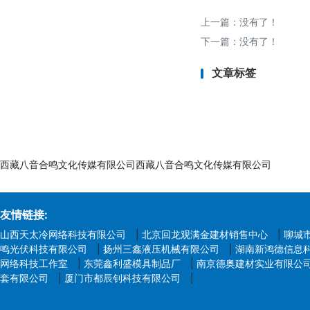
上一篇：没有了！
九、 总结
下一篇：没有了！
天猫质检报告是保障
文章标签
品竞争力，规避法律
西藏八音合鸣文化传媒有限公司西藏八音合鸣文化传媒有限公司
友情链接:
山西天太冷网络科技有限公司
|
北京回龙观满金建材销售中心
|
聊城
鸣光伏科技有限公司
|
扬州三鑫液压机械有限公司
|
湖南新鸿德信息
网络科技工作室
|
东莞鑫利盛模具制品厂
|
南京德奥建材实业有限公
套有限公司
|
厦门市都辰钊科技有限公司
|