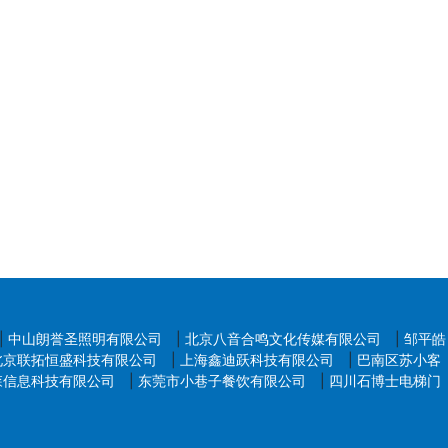
台进行商品质量检测，并取得权威机构出具的质检报告，以提升
|
中山朗誉圣照明有限公司
|
北京八音合鸣文化传媒有限公司
|
邹平皓
北京联拓恒盛科技有限公司
|
上海鑫迪跃科技有限公司
|
巴南区苏小客
森信息科技有限公司
|
东莞市小巷子餐饮有限公司
|
四川石博士电梯门