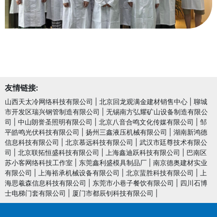
友情链接:
山西天太冷网络科技有限公司
|
北京回龙观满金建材销售中心
|
聊城
市开发区瑞兴钢管制造有限公司
|
无锡南方弘耀矿山设备制造有限公
司
|
中山朗誉圣照明有限公司
|
北京八音合鸣文化传媒有限公司
|
邹
平皓鸣光伏科技有限公司
|
扬州三鑫液压机械有限公司
|
湖南新鸿德
信息科技有限公司
|
北京慕远科技有限公司
|
武汉市廷尊技术有限公
司
|
北京联拓恒盛科技有限公司
|
上海鑫迪跃科技有限公司
|
巴南区
苏小客网络科技工作室
|
东莞鑫利盛模具制品厂
|
南京德奥建材实业
有限公司
|
上海裕承机械设备有限公司
|
北京蜚胜科技有限公司
|
上
海思羲森信息科技有限公司
|
东莞市小巷子餐饮有限公司
|
四川石博
士电梯门套有限公司
|
厦门市都辰钊科技有限公司
|