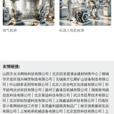
电气检测
机器人电机检测
友情链接:
山西天太冷网络科技有限公司
|
北京回龙观满金建材销售中心
|
聊城
市开发区瑞兴钢管制造有限公司
|
无锡南方弘耀矿山设备制造有限公
司
|
中山朗誉圣照明有限公司
|
北京八音合鸣文化传媒有限公司
|
邹
平皓鸣光伏科技有限公司
|
扬州三鑫液压机械有限公司
|
湖南新鸿德
信息科技有限公司
|
北京慕远科技有限公司
|
武汉市廷尊技术有限公
司
|
北京联拓恒盛科技有限公司
|
上海鑫迪跃科技有限公司
|
巴南区
苏小客网络科技工作室
|
东莞鑫利盛模具制品厂
|
南京德奥建材实业
有限公司
|
上海裕承机械设备有限公司
|
北京蜚胜科技有限公司
|
上