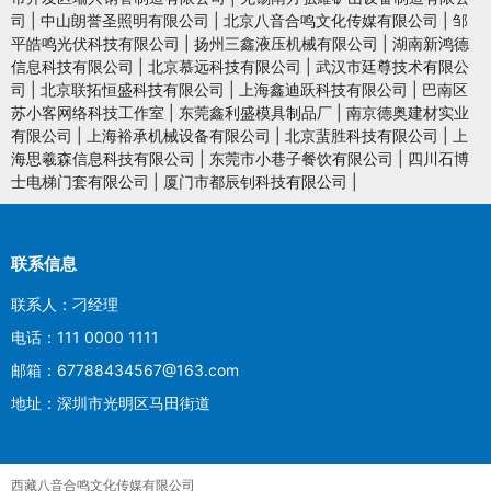
司
|
中山朗誉圣照明有限公司
|
北京八音合鸣文化传媒有限公司
|
邹
平皓鸣光伏科技有限公司
|
扬州三鑫液压机械有限公司
|
湖南新鸿德
信息科技有限公司
|
北京慕远科技有限公司
|
武汉市廷尊技术有限公
司
|
北京联拓恒盛科技有限公司
|
上海鑫迪跃科技有限公司
|
巴南区
苏小客网络科技工作室
|
东莞鑫利盛模具制品厂
|
南京德奥建材实业
有限公司
|
上海裕承机械设备有限公司
|
北京蜚胜科技有限公司
|
上
海思羲森信息科技有限公司
|
东莞市小巷子餐饮有限公司
|
四川石博
士电梯门套有限公司
|
厦门市都辰钊科技有限公司
|
联系信息
联系人：刁经理
电话：111 0000 1111
邮箱：67788434567@163.com
地址：深圳市光明区马田街道
西藏八音合鸣文化传媒有限公司