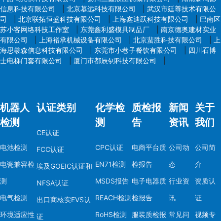
信息科技有限公司
|
北京慕远科技有限公司
|
武汉市廷尊技术有限公
司
|
北京联拓恒盛科技有限公司
|
上海鑫迪跃科技有限公司
|
巴南区
苏小客网络科技工作室
|
东莞鑫利盛模具制品厂
|
南京德奥建材实业
有限公司
|
上海裕承机械设备有限公司
|
北京蜚胜科技有限公司
|
上
海思羲森信息科技有限公司
|
东莞市小巷子餐饮有限公司
|
四川石博
士电梯门套有限公司
|
厦门市都辰钊科技有限公司
|
机器人
认证类别
化学检
质检报
新闻
关于
检测
测
告
资讯
我们
CE认证
电池检测
CPC认证
电商平台质
公司动
公司简
FCC认证
电瓷兼容检
EN71检测
检报告
态
介
埃及GOEIC认证和
测
MSDS报告
电子电器质
行业资
资质认
NFSA认证
电气检测
REACH检测
检报告
讯
证
出口商核实EVS认
环境适应性
RoHS检测
服装质检报
常见问
视频专
证