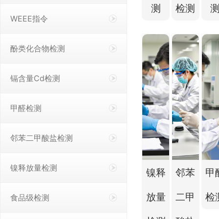
测
检测
WEEE指令
酚类化合物检测
镉含量Cd检测
甲醛检测
邻苯二甲酸盐检测
镍释放量检测
镍释
邻苯
甲
放量
二甲
检
食品级检测