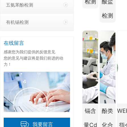
检测
酸盐
五氨苯酚检测
检测
有机锡检测
在线留言
感谢您为我们提供的反馈意见
您的意见与建议将是我们前进的动
力！
镉含
酚类
WE
我要留言
量Cd
化合
指