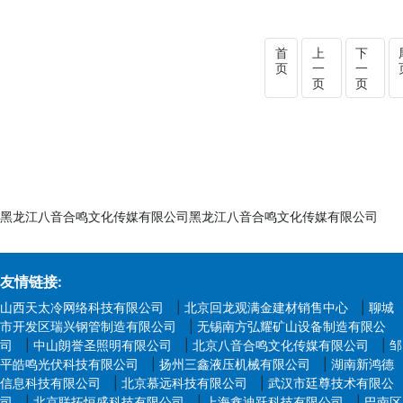
首
上
下
页
一
一
页
页
黑龙江八音合鸣文化传媒有限公司黑龙江八音合鸣文化传媒有限公司
友情链接:
山西天太冷网络科技有限公司
|
北京回龙观满金建材销售中心
|
聊城
市开发区瑞兴钢管制造有限公司
|
无锡南方弘耀矿山设备制造有限公
司
|
中山朗誉圣照明有限公司
|
北京八音合鸣文化传媒有限公司
|
邹
平皓鸣光伏科技有限公司
|
扬州三鑫液压机械有限公司
|
湖南新鸿德
信息科技有限公司
|
北京慕远科技有限公司
|
武汉市廷尊技术有限公
司
|
北京联拓恒盛科技有限公司
|
上海鑫迪跃科技有限公司
|
巴南区