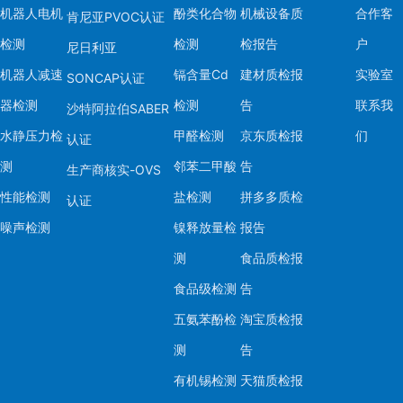
机器人电机
酚类化合物
机械设备质
合作客
肯尼亚PVOC认证
检测
检测
检报告
户
尼日利亚
机器人减速
镉含量Cd
建材质检报
实验室
SONCAP认证
器检测
检测
告
联系我
沙特阿拉伯SABER
水静压力检
甲醛检测
京东质检报
们
认证
测
邻苯二甲酸
告
生产商核实-OVS
性能检测
盐检测
拼多多质检
认证
噪声检测
镍释放量检
报告
测
食品质检报
食品级检测
告
五氨苯酚检
淘宝质检报
测
告
有机锡检测
天猫质检报