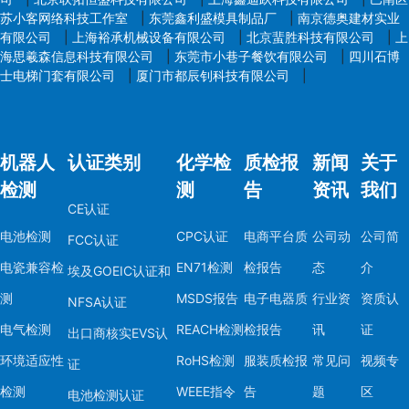
苏小客网络科技工作室
|
东莞鑫利盛模具制品厂
|
南京德奥建材实业
有限公司
|
上海裕承机械设备有限公司
|
北京蜚胜科技有限公司
|
上
海思羲森信息科技有限公司
|
东莞市小巷子餐饮有限公司
|
四川石博
士电梯门套有限公司
|
厦门市都辰钊科技有限公司
|
机器人
认证类别
化学检
质检报
新闻
关于
检测
测
告
资讯
我们
CE认证
电池检测
CPC认证
电商平台质
公司动
公司简
FCC认证
电瓷兼容检
EN71检测
检报告
态
介
埃及GOEIC认证和
测
MSDS报告
电子电器质
行业资
资质认
NFSA认证
电气检测
REACH检测
检报告
讯
证
出口商核实EVS认
环境适应性
RoHS检测
服装质检报
常见问
视频专
证
检测
WEEE指令
告
题
区
电池检测认证