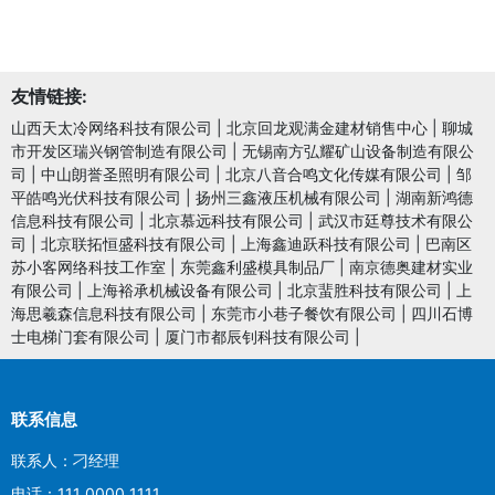
友情链接:
山西天太冷网络科技有限公司
|
北京回龙观满金建材销售中心
|
聊城
市开发区瑞兴钢管制造有限公司
|
无锡南方弘耀矿山设备制造有限公
司
|
中山朗誉圣照明有限公司
|
北京八音合鸣文化传媒有限公司
|
邹
平皓鸣光伏科技有限公司
|
扬州三鑫液压机械有限公司
|
湖南新鸿德
信息科技有限公司
|
北京慕远科技有限公司
|
武汉市廷尊技术有限公
司
|
北京联拓恒盛科技有限公司
|
上海鑫迪跃科技有限公司
|
巴南区
苏小客网络科技工作室
|
东莞鑫利盛模具制品厂
|
南京德奥建材实业
有限公司
|
上海裕承机械设备有限公司
|
北京蜚胜科技有限公司
|
上
海思羲森信息科技有限公司
|
东莞市小巷子餐饮有限公司
|
四川石博
士电梯门套有限公司
|
厦门市都辰钊科技有限公司
|
联系信息
联系人：刁经理
电话：111 0000 1111