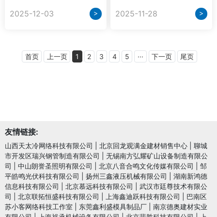
>
>
2025-12-03
2025-11-28
首页
上一页
1
2
3
4
5
···
下一页
尾页
友情链接:
山西天太冷网络科技有限公司
|
北京回龙观满金建材销售中心
|
聊城
市开发区瑞兴钢管制造有限公司
|
无锡南方弘耀矿山设备制造有限公
司
|
中山朗誉圣照明有限公司
|
北京八音合鸣文化传媒有限公司
|
邹
平皓鸣光伏科技有限公司
|
扬州三鑫液压机械有限公司
|
湖南新鸿德
信息科技有限公司
|
北京慕远科技有限公司
|
武汉市廷尊技术有限公
司
|
北京联拓恒盛科技有限公司
|
上海鑫迪跃科技有限公司
|
巴南区
苏小客网络科技工作室
|
东莞鑫利盛模具制品厂
|
南京德奥建材实业
有限公司
|
上海裕承机械设备有限公司
|
北京蜚胜科技有限公司
|
上