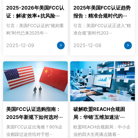
2025-2026年美国FCC认
2025年美国FCC认证趋势
证：解读‘效率+抗风险···
报告：精准合规时代的···
引言：美国FCC认证的“规则重
引言：美国FCC认证正进入“精
构”时代已来2025年···
准合规”新时代202···
>
>
2025-12-09
2025-12-08
美国FCC认证选购指南：
破解欧盟REACH合规困
2025年新规下如何选对···
局：华锦‘五维加速法’···
美国FCC认证出海难？90%企
欧盟REACH合规困局：中小企
业都踩过这些坑对于想···
业的四大生死痛点随着···