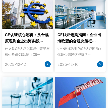
CE认证核心逻辑：从合规
CE认证选购指南：企业出
原理到企业出海实践···
海欧盟的合规决策框···
什么是CE认证？其诞生背景与
企业出海欧盟的CE认证困局：
核心价值CE认证（CE···
你是否踩过这些坑？···
>
>
2025-12-12
2025-12-10