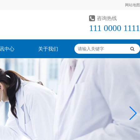
网站地图
咨询热线
111 0000 1111
讯中心
关于我们