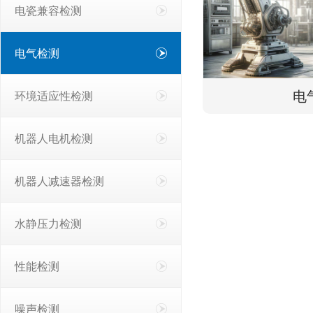
电瓷兼容检测
电气检测
电
环境适应性检测
机器人电机检测
机器人减速器检测
水静压力检测
性能检测
噪声检测