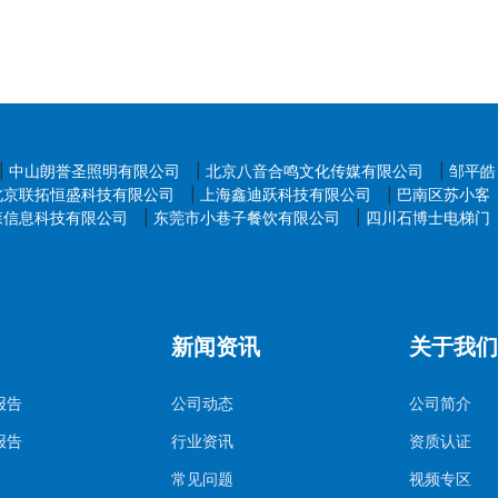
|
中山朗誉圣照明有限公司
|
北京八音合鸣文化传媒有限公司
|
邹平皓
北京联拓恒盛科技有限公司
|
上海鑫迪跃科技有限公司
|
巴南区苏小客
森信息科技有限公司
|
东莞市小巷子餐饮有限公司
|
四川石博士电梯门
新闻资讯
关于我们
报告
公司动态
公司简介
报告
行业资讯
资质认证
常见问题
视频专区