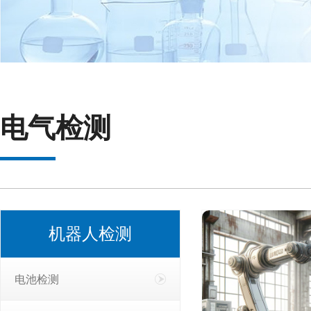
电气检测
机器人检测
电池检测