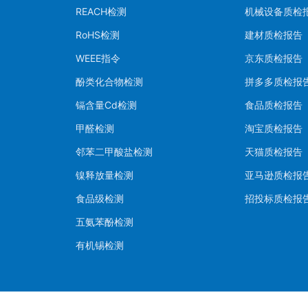
REACH检测
机械设备质检
RoHS检测
建材质检报告
WEEE指令
京东质检报告
酚类化合物检测
拼多多质检报
镉含量Cd检测
食品质检报告
甲醛检测
淘宝质检报告
邻苯二甲酸盐检测
天猫质检报告
镍释放量检测
亚马逊质检报
食品级检测
招投标质检报
五氨苯酚检测
有机锡检测