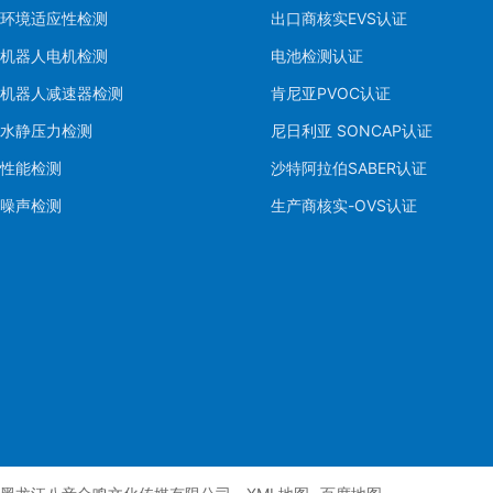
环境适应性检测
出口商核实EVS认证
机器人电机检测
电池检测认证
机器人减速器检测
肯尼亚PVOC认证
水静压力检测
尼日利亚 SONCAP认证
性能检测
沙特阿拉伯SABER认证
噪声检测
生产商核实-OVS认证