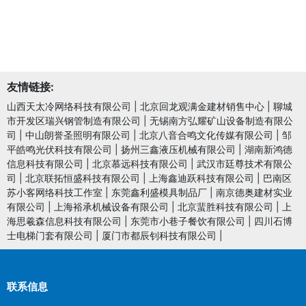
友情链接:
山西天太冷网络科技有限公司
|
北京回龙观满金建材销售中心
|
聊城
市开发区瑞兴钢管制造有限公司
|
无锡南方弘耀矿山设备制造有限公
司
|
中山朗誉圣照明有限公司
|
北京八音合鸣文化传媒有限公司
|
邹
平皓鸣光伏科技有限公司
|
扬州三鑫液压机械有限公司
|
湖南新鸿德
信息科技有限公司
|
北京慕远科技有限公司
|
武汉市廷尊技术有限公
司
|
北京联拓恒盛科技有限公司
|
上海鑫迪跃科技有限公司
|
巴南区
苏小客网络科技工作室
|
东莞鑫利盛模具制品厂
|
南京德奥建材实业
有限公司
|
上海裕承机械设备有限公司
|
北京蜚胜科技有限公司
|
上
海思羲森信息科技有限公司
|
东莞市小巷子餐饮有限公司
|
四川石博
士电梯门套有限公司
|
厦门市都辰钊科技有限公司
|
联系信息