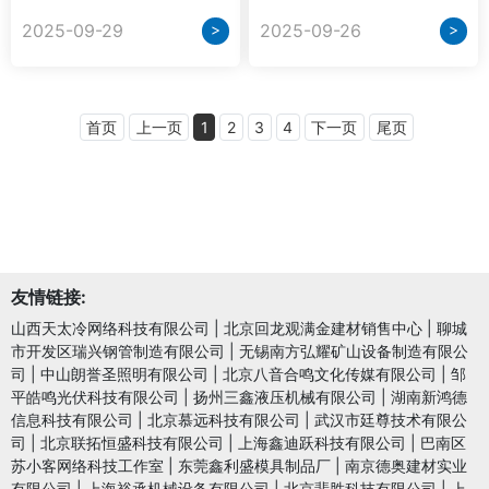
>
>
2025-09-29
2025-09-26
首页
上一页
1
2
3
4
下一页
尾页
友情链接:
山西天太冷网络科技有限公司
|
北京回龙观满金建材销售中心
|
聊城
市开发区瑞兴钢管制造有限公司
|
无锡南方弘耀矿山设备制造有限公
司
|
中山朗誉圣照明有限公司
|
北京八音合鸣文化传媒有限公司
|
邹
平皓鸣光伏科技有限公司
|
扬州三鑫液压机械有限公司
|
湖南新鸿德
信息科技有限公司
|
北京慕远科技有限公司
|
武汉市廷尊技术有限公
司
|
北京联拓恒盛科技有限公司
|
上海鑫迪跃科技有限公司
|
巴南区
苏小客网络科技工作室
|
东莞鑫利盛模具制品厂
|
南京德奥建材实业
有限公司
|
上海裕承机械设备有限公司
|
北京蜚胜科技有限公司
|
上