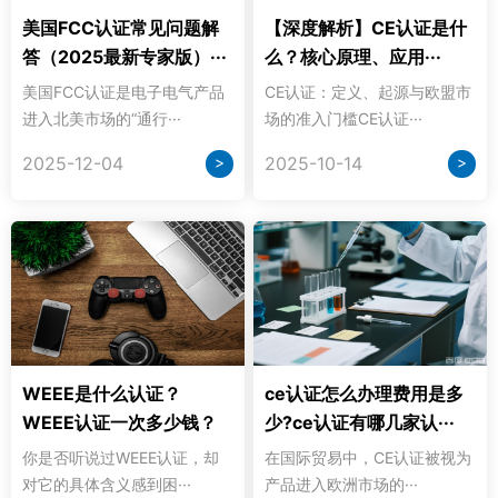
美国FCC认证常见问题解
【深度解析】CE认证是什
答（2025最新专家版）···
么？核心原理、应用···
美国FCC认证是电子电气产品
CE认证：定义、起源与欧盟市
进入北美市场的“通行···
场的准入门槛CE认证···
>
>
2025-12-04
2025-10-14
WEEE是什么认证？
ce认证怎么办理费用是多
WEEE认证一次多少钱？
少?ce认证有哪几家认···
你是否听说过WEEE认证，却
在国际贸易中，CE认证被视为
对它的具体含义感到困···
产品进入欧洲市场的···