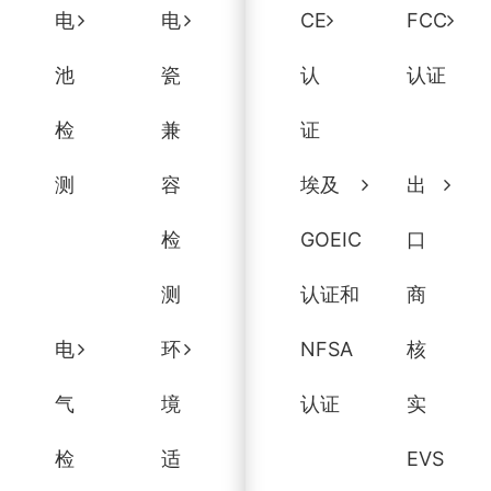
电
电
CE
FCC
池
瓷
认
认证
检
兼
证
测
容
埃及
出
检
GOEIC
口
测
认证和
商
电
环
NFSA
核
气
境
认证
实
检
适
EVS