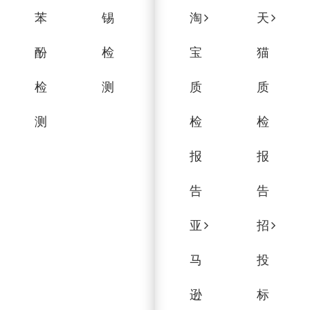
苯
锡
淘
天
酚
检
宝
猫
检
测
质
质
测
检
检
报
报
告
告
亚
招
马
投
逊
标