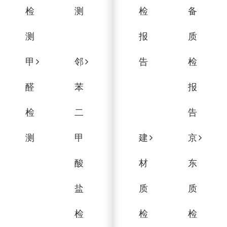
检
测
检
备
测
报
质
甲
邻
告
检
醛
苯
报
检
二
告
测
甲
建
京
酸
材
东
盐
质
质
检
检
检