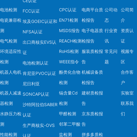
CE认证
电池检测
CPC认证
电商平台质
公司动
公司简
FCC认证
电瓷兼容检
EN71检测
检报告
态
介
埃及GOEIC认证和
测
MSDS报告
电子电器质
行业资
资质认
NFSA认证
电气检测
REACH检测
检报告
讯
证
出口商核实EVS认
环境适应性
RoHS检测
服装质检报
常见问
视频专
证
检测
WEEE指令
告
题
区
电池检测认证
机器人电机
酚类化合物
机械设备质
合作客
肯尼亚PVOC认证
检测
检测
检报告
户
尼日利亚
机器人减速
镉含量Cd
建材质检报
实验室
SONCAP认证
器检测
检测
告
联系我
沙特阿拉伯SABER
水静压力检
甲醛检测
京东质检报
们
认证
测
邻苯二甲酸
告
生产商核实-OVS
性能检测
盐检测
拼多多质检
认证