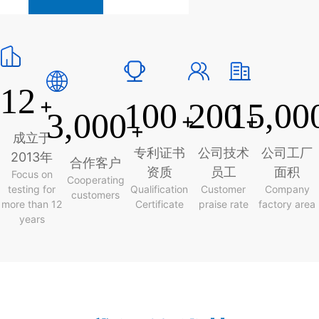
12
+
100
200
15,00
3,000
+
+
+
成立于
专利证书
公司技术
公司工厂
2013年
合作客户
资质
员工
面积
Focus on
Cooperating
testing for
Qualification
Customer
Company
customers
more than 12
Certificate
praise rate
factory area
years