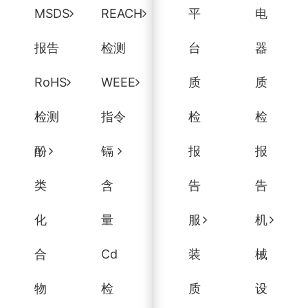
MSDS
REACH
平
电
报告
检测
台
器
RoHS
WEEE
质
质
检测
指令
检
检
酚
镉
报
报
类
含
告
告
化
量
服
机
合
Cd
装
械
物
检
质
设