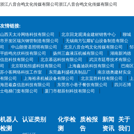
浙江八音合鸣文化传媒有限公司浙江八音合鸣文化传媒有限公司
友情链接:
山西天太冷网络科技有限公司
|
北京回龙观满金建材销售中心
|
聊城
市开发区瑞兴钢管制造有限公司
|
无锡南方弘耀矿山设备制造有限公
司
|
中山朗誉圣照明有限公司
|
北京八音合鸣文化传媒有限公司
|
邹
平皓鸣光伏科技有限公司
|
扬州三鑫液压机械有限公司
|
湖南新鸿德
信息科技有限公司
|
北京慕远科技有限公司
|
武汉市廷尊技术有限公
司
|
北京联拓恒盛科技有限公司
|
上海鑫迪跃科技有限公司
|
巴南区
苏小客网络科技工作室
|
东莞鑫利盛模具制品厂
|
南京德奥建材实业
有限公司
|
上海裕承机械设备有限公司
|
北京蜚胜科技有限公司
|
上
海思羲森信息科技有限公司
|
东莞市小巷子餐饮有限公司
|
四川石博
士电梯门套有限公司
|
厦门市都辰钊科技有限公司
|
机器人
认证类别
化学检
质检报
新闻
关于
检测
测
告
资讯
我们