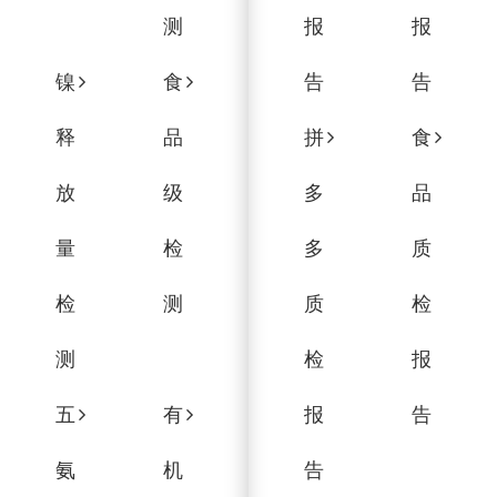
测
报
报
镍
食
告
告
释
品
拼
食
放
级
多
品
量
检
多
质
检
测
质
检
测
检
报
五
有
报
告
氨
机
告