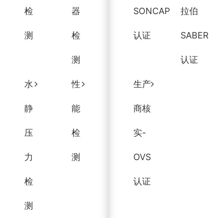
检
器
SONCAP
拉伯
测
检
认证
SABER
测
认证
水
性
生产
静
能
商核
压
检
实-
力
测
OVS
检
认证
测