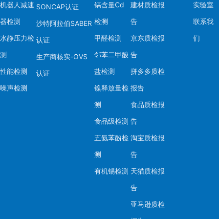
机器人减速
镉含量Cd
建材质检报
实验室
SONCAP认证
器检测
检测
告
联系我
沙特阿拉伯SABER
水静压力检
甲醛检测
京东质检报
们
认证
测
邻苯二甲酸
告
生产商核实-OVS
性能检测
盐检测
拼多多质检
认证
噪声检测
镍释放量检
报告
测
食品质检报
食品级检测
告
五氨苯酚检
淘宝质检报
测
告
有机锡检测
天猫质检报
告
亚马逊质检