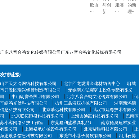
欧盟
与创
服装
的新
···
新
···
理···
广东八音合鸣文化传媒有限公司广东八音合鸣文化传媒有限公司
友情链接:
山西天太冷网络科技有限公司
|
北京回龙观满金建材销售中心
|
聊城
市开发区瑞兴钢管制造有限公司
|
无锡南方弘耀矿山设备制造有限公
司
|
中山朗誉圣照明有限公司
|
北京八音合鸣文化传媒有限公司
|
邹
平皓鸣光伏科技有限公司
|
扬州三鑫液压机械有限公司
|
湖南新鸿德
信息科技有限公司
|
北京慕远科技有限公司
|
武汉市廷尊技术有限公
司
|
北京联拓恒盛科技有限公司
|
上海鑫迪跃科技有限公司
|
巴南区
苏小客网络科技工作室
|
东莞鑫利盛模具制品厂
|
南京德奥建材实业
有限公司
|
上海裕承机械设备有限公司
|
北京蜚胜科技有限公司
|
上
海思羲森信息科技有限公司
|
东莞市小巷子餐饮有限公司
|
四川石博