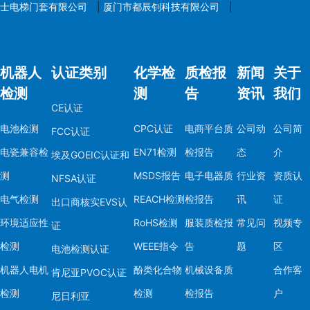
士电梯门套有限公司
|
厦门市都辰钊科技有限公司
|
机器人
认证类别
化学检
质检报
新闻
关于
检测
测
告
资讯
我们
CE认证
电池检测
CPC认证
电商平台质
公司动
公司简
FCC认证
电瓷兼容检
EN71检测
检报告
态
介
埃及GOEIC认证和
测
MSDS报告
电子电器质
行业资
资质认
NFSA认证
电气检测
REACH检测
检报告
讯
证
出口商核实EVS认
环境适应性
RoHS检测
服装质检报
常见问
视频专
证
检测
WEEE指令
告
题
区
电池检测认证
机器人电机
酚类化合物
机械设备质
合作客
肯尼亚PVOC认证
检测
检测
检报告
户
尼日利亚