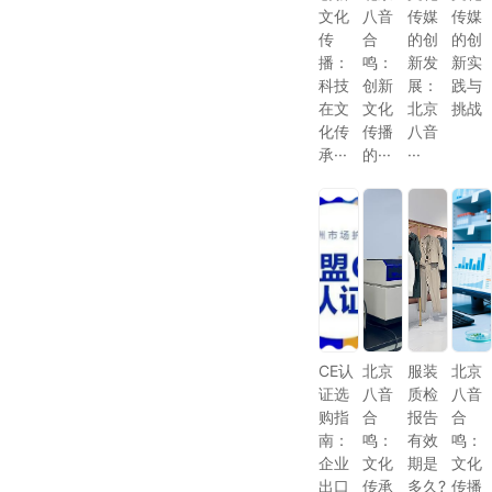
文化
八音
传媒
传媒
传
合
的创
的创
播：
鸣：
新发
新实
科技
创新
展：
践与
在文
文化
北京
挑战
化传
传播
八音
承···
的···
···
CE认
北京
服装
北京
证选
八音
质检
八音
购指
合
报告
合
南：
鸣：
有效
鸣：
企业
文化
期是
文化
出口
传承
多久?
传播