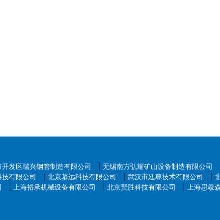
跟踪仪、六维力传感器等)模拟标准工况。
仪测量机器人重复定位精度。
性能(如仓库AGV的路径规划效率)。
器人动态行为(如ROS/Gazebo仿真平台)。
的自动化测试系统。
评估、人机协作情感交互标准。
迟测试、云机器人响应能力验证。
市开发区瑞兴钢管制造有限公司
|
无锡南方弘耀矿山设备制造有限公司
科技有限公司
|
北京慕远科技有限公司
|
武汉市廷尊技术有限公司
|
司
|
上海裕承机械设备有限公司
|
北京蜚胜科技有限公司
|
上海思羲