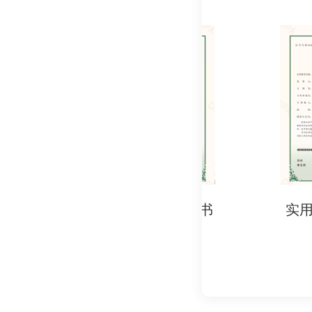
GB/T 12642-2
GB/T 38559-20
美国：
ANSI/RIA R15.0
欧盟：
EN ISO 10218(
行业标准
医疗机器人：ASTM F
自动驾驶机器人：SAE 
农业机器人：ISO/TC 
实用新型专利证书
实用新型专
企业标准
企业根据自身技术特点
四、检测流程与方法
实验室检测