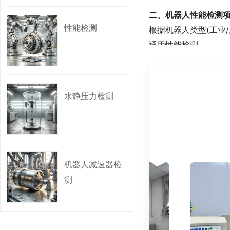
二、机器人性能检测
性能检测
根据机器人类型(工业
通用性能检测
运动性能：重复定位精
负载能力：额定负载
耐久性：连续工作寿
水静压力检测
环境适应性：温湿度、
工业机器人专项检测
末端执行器精度(如焊接
多轴协同运动平滑性
碰撞检测与紧急停机
机器人减速器检
能耗效率(单位任务耗
测
服务机器人专项检测
人机交互性能：语音
导航与避障能力：SL