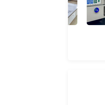
电池续航与充电效率
数据安全与隐私保护(
特种机器人专项检测
极端环境耐受性(高温
实验室
实验
抗冲击/振动能力(如
特种传感器性能(如红
三、机器人性能检测
国际标准
ISO标准：
ISO 9283:199
ISO 13482:201
IEC标准：
IEC 62264(机器
国家标准
中国：