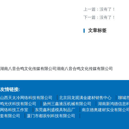
使用高精度仪器(激光
示例：通过激光干涉
上一篇：没有了！
现场检测
下一篇：没有了！
在真实工作环境中验证
文章标签
仿真测试
基于数字孪生技术预测机
五、未来趋势
智能化检测：AI驱动
湖南八音合鸣文化传媒有限公司湖南八音合鸣文化传媒有限公司
伦理与法规：AI伦理
跨界融合：5G通信延
友情链接:
山西天太冷网络科技有限公司
|
北京回龙观满金建材销售中心
|
聊城
鸣光伏科技有限公司
|
扬州三鑫液压机械有限公司
|
湖南新鸿德信息
网络科技工作室
|
东莞鑫利盛模具制品厂
|
南京德奥建材实业有限公
套有限公司
|
厦门市都辰钊科技有限公司
|