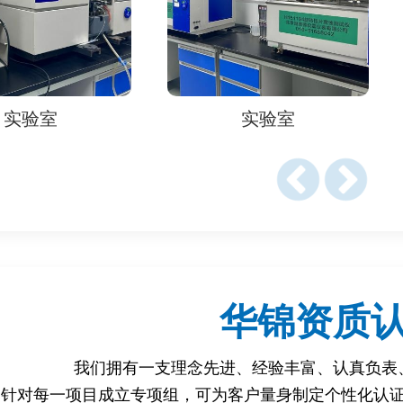
。
如信息加密能力)。
、辐射、水下压力)。
室
实验室
地震救援机器人)。
外、气体检测精度)。
标准
8《工业机器人性能规范与测试方法》
4《个人护理机器人安全要求》
华锦资质
人系统与设备集成规范)。
我们拥有一支理念先进、经验丰富、认真负表
针对每一项目成立专项组，可为客户量身制定个性化认