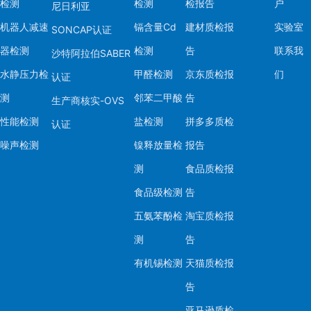
检测
检测
检报告
户
尼日利亚
机器人减速
镉含量Cd
建材质检报
实验室
SONCAP认证
器检测
检测
告
联系我
沙特阿拉伯SABER
水静压力检
甲醛检测
京东质检报
们
认证
测
邻苯二甲酸
告
生产商核实-OVS
性能检测
盐检测
拼多多质检
认证
噪声检测
镍释放量检
报告
测
食品质检报
食品级检测
告
五氨苯酚检
淘宝质检报
测
告
有机锡检测
天猫质检报
告
亚马逊质检