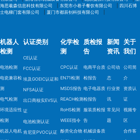
海思羲森信息科技有限公司
|
东莞市小巷子餐饮有限公司
|
四川石博
士电梯门套有限公司
|
厦门市都辰钊科技有限公司
|
机器人
认证类别
化学检
质检报
新闻
关于
检测
测
告
资讯
我们
CE认证
电池检测
CPC认证
电商平台质
公司动
公司简
FCC认证
电瓷兼容检
EN71检测
检报告
态
介
埃及GOEIC认证和
测
MSDS报告
电子电器质
行业资
资质认
NFSA认证
电气检测
REACH检测
检报告
讯
证
出口商核实EVS认
环境适应性
RoHS检测
服装质检报
常见问
视频专
证
检测
WEEE指令
告
题
区
电池检测认证
机器人电机
酚类化合物
机械设备质
合作客
肯尼亚PVOC认证