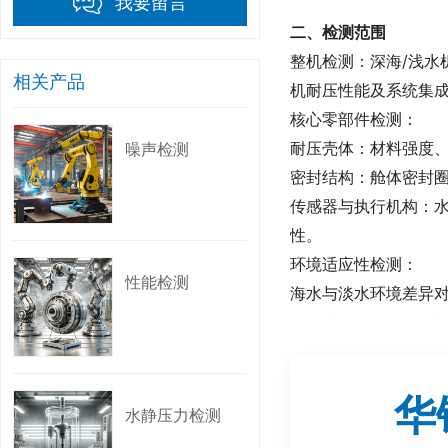
我要留言
二、检测范围‌
整机检测‌：深海/浅
相关产品
机耐压性能及系统集成
核心零部件检测‌：
耐压壳体‌：材料强度
噪声检测
密封结构‌：舱体密封
传感器与执行机构‌：
性‌。
环境适应性检测‌：
性能检测
海水与淡水环境差异对
不同水深（如2000米
三、检测项目‌
华
1. 核心性能测试‌
水静压力检测
耐压性能测试‌：模拟