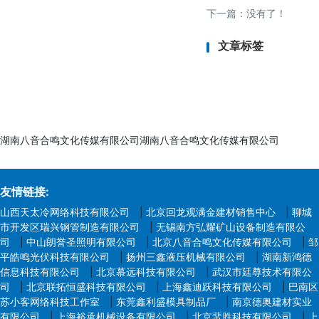
适应性，为深海勘探、
下一篇：没有了！
文章标签
湖南八音合鸣文化传媒有限公司湖南八音合鸣文化传媒有限公司
友情链接:
山西天太冷网络科技有限公司
|
北京回龙观满金建材销售中心
|
聊城
市开发区瑞兴钢管制造有限公司
|
无锡南方弘耀矿山设备制造有限公
司
|
中山朗誉圣照明有限公司
|
北京八音合鸣文化传媒有限公司
|
邹
平皓鸣光伏科技有限公司
|
扬州三鑫液压机械有限公司
|
湖南新鸿德
信息科技有限公司
|
北京慕远科技有限公司
|
武汉市廷尊技术有限公
司
|
北京联拓恒盛科技有限公司
|
上海鑫迪跃科技有限公司
|
巴南区
苏小客网络科技工作室
|
东莞鑫利盛模具制品厂
|
南京德奥建材实业
有限公司
|
上海裕承机械设备有限公司
|
北京蜚胜科技有限公司
|
上