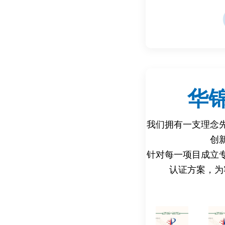
动力系统稳定性‌：推
定性‌。
通讯与数据传输‌：水
扰能力‌。
四、检测标准‌
类别‌ ‌标准示例‌
华
整机测试‌ GB/T 43
13628-5（水下设备
我们拥有一支理念
材料与密封性‌ ASTM
创
2423.23（密封性能测
针对每一项目成立
压力分级‌ MIL-STD
认证方案，为
RP-049（深海设备压
安全要求‌ ISO 136
4208（防水等级IPX8