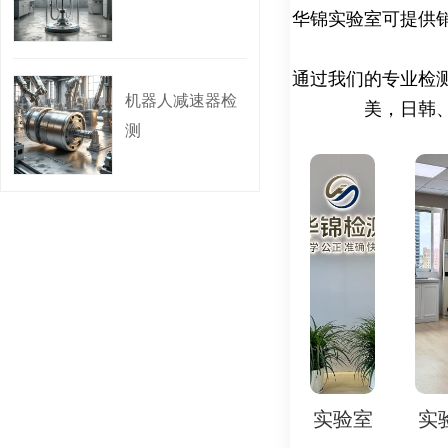
华锦实验室可提供
性及结构完整性‌。
循环压力测试‌：反复
结构耐久性‌。
通过我们的专业检
机器人减速器检
长期静压老化测试‌：
美，日韩
测
料蠕变、腐蚀及性能衰
2. 材料与结构检测‌
材料强度测试‌：抗拉
焊缝质量检测‌：X射
纹或缺陷‌。
密封性验证‌：加压后
mL/min）‌。
3. 辅助系统检测‌
验室
实验室
实验室
实验室
实验
传感器校准‌：水压传