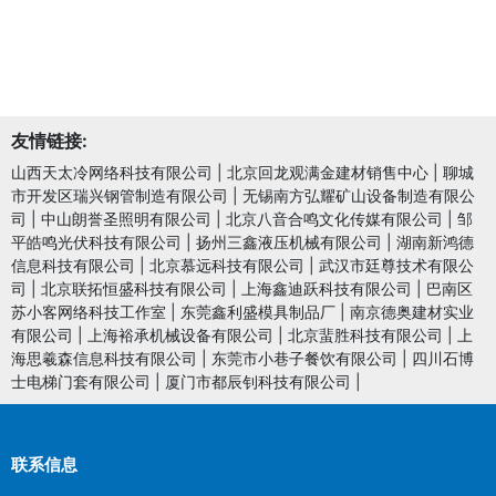
友情链接:
山西天太冷网络科技有限公司
|
北京回龙观满金建材销售中心
|
聊城
市开发区瑞兴钢管制造有限公司
|
无锡南方弘耀矿山设备制造有限公
司
|
中山朗誉圣照明有限公司
|
北京八音合鸣文化传媒有限公司
|
邹
平皓鸣光伏科技有限公司
|
扬州三鑫液压机械有限公司
|
湖南新鸿德
信息科技有限公司
|
北京慕远科技有限公司
|
武汉市廷尊技术有限公
司
|
北京联拓恒盛科技有限公司
|
上海鑫迪跃科技有限公司
|
巴南区
苏小客网络科技工作室
|
东莞鑫利盛模具制品厂
|
南京德奥建材实业
有限公司
|
上海裕承机械设备有限公司
|
北京蜚胜科技有限公司
|
上
海思羲森信息科技有限公司
|
东莞市小巷子餐饮有限公司
|
四川石博
士电梯门套有限公司
|
厦门市都辰钊科技有限公司
|
联系信息