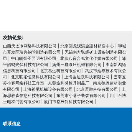
友情链接:
山西天太冷网络科技有限公司
|
北京回龙观满金建材销售中心
|
聊城
市开发区瑞兴钢管制造有限公司
|
无锡南方弘耀矿山设备制造有限公
司
|
中山朗誉圣照明有限公司
|
北京八音合鸣文化传媒有限公司
|
邹
平皓鸣光伏科技有限公司
|
扬州三鑫液压机械有限公司
|
湖南新鸿德
信息科技有限公司
|
北京慕远科技有限公司
|
武汉市廷尊技术有限公
司
|
北京联拓恒盛科技有限公司
|
上海鑫迪跃科技有限公司
|
巴南区
苏小客网络科技工作室
|
东莞鑫利盛模具制品厂
|
南京德奥建材实业
有限公司
|
上海裕承机械设备有限公司
|
北京蜚胜科技有限公司
|
上
海思羲森信息科技有限公司
|
东莞市小巷子餐饮有限公司
|
四川石博
士电梯门套有限公司
|
厦门市都辰钊科技有限公司
|
联系信息