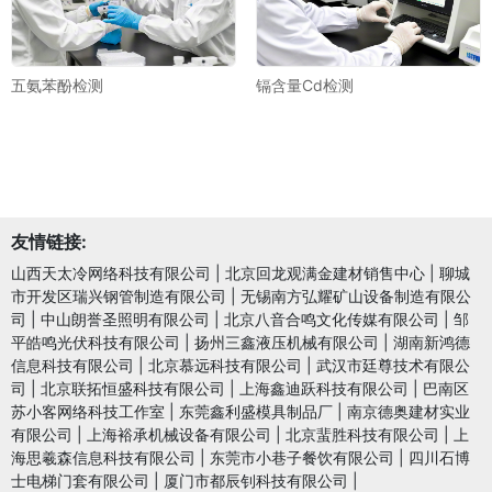
五氨苯酚检测
镉含量Cd检测
友情链接:
山西天太冷网络科技有限公司
|
北京回龙观满金建材销售中心
|
聊城
市开发区瑞兴钢管制造有限公司
|
无锡南方弘耀矿山设备制造有限公
司
|
中山朗誉圣照明有限公司
|
北京八音合鸣文化传媒有限公司
|
邹
平皓鸣光伏科技有限公司
|
扬州三鑫液压机械有限公司
|
湖南新鸿德
信息科技有限公司
|
北京慕远科技有限公司
|
武汉市廷尊技术有限公
司
|
北京联拓恒盛科技有限公司
|
上海鑫迪跃科技有限公司
|
巴南区
苏小客网络科技工作室
|
东莞鑫利盛模具制品厂
|
南京德奥建材实业
有限公司
|
上海裕承机械设备有限公司
|
北京蜚胜科技有限公司
|
上
海思羲森信息科技有限公司
|
东莞市小巷子餐饮有限公司
|
四川石博
士电梯门套有限公司
|
厦门市都辰钊科技有限公司
|