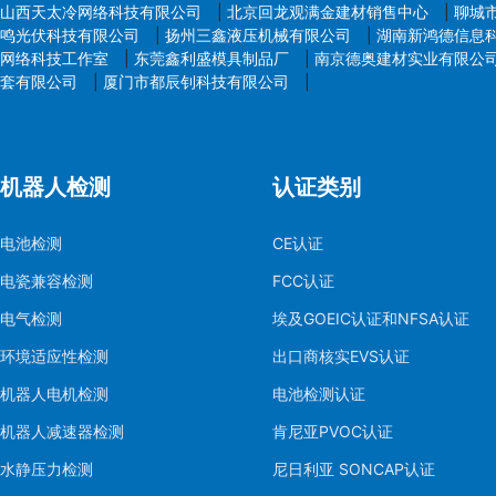
山西天太冷网络科技有限公司
|
北京回龙观满金建材销售中心
|
聊城
鸣光伏科技有限公司
|
扬州三鑫液压机械有限公司
|
湖南新鸿德信息
网络科技工作室
|
东莞鑫利盛模具制品厂
|
南京德奥建材实业有限公
套有限公司
|
厦门市都辰钊科技有限公司
|
机器人检测
认证类别
电池检测
CE认证
电瓷兼容检测
FCC认证
电气检测
埃及GOEIC认证和NFSA认证
环境适应性检测
出口商核实EVS认证
机器人电机检测
电池检测认证
机器人减速器检测
肯尼亚PVOC认证
水静压力检测
尼日利亚 SONCAP认证