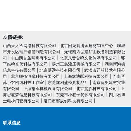
友情链接:
山西天太冷网络科技有限公司
|
北京回龙观满金建材销售中心
|
聊城
市开发区瑞兴钢管制造有限公司
|
无锡南方弘耀矿山设备制造有限公
司
|
中山朗誉圣照明有限公司
|
北京八音合鸣文化传媒有限公司
|
邹
平皓鸣光伏科技有限公司
|
扬州三鑫液压机械有限公司
|
湖南新鸿德
信息科技有限公司
|
北京慕远科技有限公司
|
武汉市廷尊技术有限公
司
|
北京联拓恒盛科技有限公司
|
上海鑫迪跃科技有限公司
|
巴南区
苏小客网络科技工作室
|
东莞鑫利盛模具制品厂
|
南京德奥建材实业
有限公司
|
上海裕承机械设备有限公司
|
北京蜚胜科技有限公司
|
上
海思羲森信息科技有限公司
|
东莞市小巷子餐饮有限公司
|
四川石博
士电梯门套有限公司
|
厦门市都辰钊科技有限公司
|
联系信息